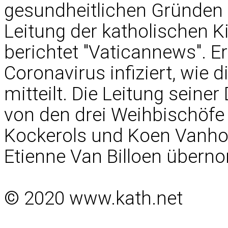
gesundheitlichen Gründen 
Leitung der katholischen Ki
berichtet "Vaticannews". E
Coronavirus infiziert, wie 
mitteilt. Die Leitung seine
von den drei Weihbischöfe
Kockerols und Koen Vanhou
Etienne Van Billoen über
© 2020 www.kath.net