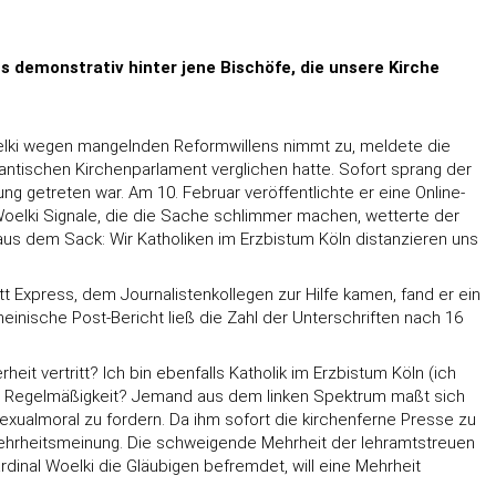
ns demonstrativ hinter jene Bischöfe, die unsere Kirche
 Woelki wegen mangelnden Reformwillens nimmt zu, meldete die
tantischen Kirchenparlament verglichen hatte. Sofort sprang der
ng getreten war. Am 10. Februar veröffentlichte er eine Online-
 Woelki Signale, die die Sache schlimmer machen, wetterte der
aus dem Sack: Wir Katholiken im Erzbistum Köln distanzieren uns
t Express, dem Journalistenkollegen zur Hilfe kamen, fand er ein
heinische Post-Bericht ließ die Zahl der Unterschriften nach 16
eit vertritt? Ich bin ebenfalls Katholik im Erzbistum Köln (ich
nder Regelmäßigkeit? Jemand aus dem linken Spektrum maßt sich
exualmoral zu fordern. Da ihm sofort die kirchenferne Presse zu
e Mehrheitsmeinung. Die schweigende Mehrheit der lehramtstreuen
dinal Woelki die Gläubigen befremdet, will eine Mehrheit