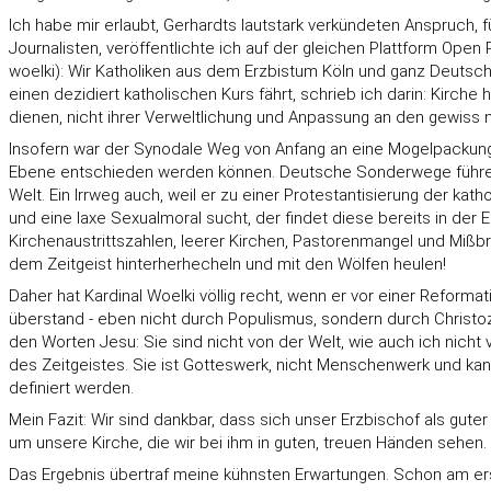
Ich habe mir erlaubt, Gerhardts lautstark verkündeten Anspruch, f
Journalisten, veröffentlichte ich auf der gleichen Plattform Open Pe
woelki): Wir Katholiken aus dem Erzbistum Köln und ganz Deutsch
einen dezidiert katholischen Kurs fährt, schrieb ich darin: Kirch
dienen, nicht ihrer Verweltlichung und Anpassung an den gewiss nic
Insofern war der Synodale Weg von Anfang an eine Mogelpackung 
Ebene entschieden werden können. Deutsche Sonderwege führen l
Welt. Ein Irrweg auch, weil er zu einer Protestantisierung der kat
und eine laxe Sexualmoral sucht, der findet diese bereits in der 
Kirchenaustrittszahlen, leerer Kirchen, Pastorenmangel und Mißbr
dem Zeitgeist hinterherhecheln und mit den Wölfen heulen!
Daher hat Kardinal Woelki völlig recht, wenn er vor einer Reform
überstand - eben nicht durch Populismus, sondern durch Christoz
den Worten Jesu: Sie sind nicht von der Welt, wie auch ich nicht vo
des Zeitgeistes. Sie ist Gotteswerk, nicht Menschenwerk und kan
definiert werden.
Mein Fazit: Wir sind dankbar, dass sich unser Erzbischof als gut
um unsere Kirche, die wir bei ihm in guten, treuen Händen sehen.
Das Ergebnis übertraf meine kühnsten Erwartungen. Schon am erst