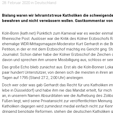
28. Februar 2020 in Deutschland
Bislang waren wir lehramtstreue Katholiken die schweigende
bewahren und nicht verwässern wollen. Gastkommentar vo
Köln-Bonn (kath.net) Pünktlich zum Karneval war es wieder einmal 
Rheinische Post. Auslöser war die Kritik des Kölner Erzbischofs
ehemalige WDR-Mittagsmagazin-Moderator Kurt Gerhardt in die Bre
Petition, in der er mit dem Erzbischof mächtig ins Gericht ging. 
Journalist. Schon daher habe der Kölner Erzbischof die Zeichen d
davon und sprechen ihm unsere Missbilligung aus, schloss er sein
Das große Echo blieb zunächst aus. Erst als die Köln-Bonner Lokalp
paar hundert Unterstützer, von denen sich die meisten in ihren ang
Tagen auf 1795 (Stand 27.2., 2.00 Uhr) ansteigen.
Doch wer oder was gab Gerhardt das Recht für uns Katholiken im Er
lebe in Düsseldorf) und habe ihm nie das Mandat erteilt, für mi
an, in unserem Namen Absurditäten wie die Aufhebung des Zöliba
Füßen liegt, wird seine Privatansicht zur veröffentlichten Meinu
Katholiken dagegen wird zumindest medial einfach nicht zur Kenn
dringend benötigte Reformen, stehen die deutschen Katholiken 