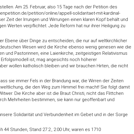
stellen. Am 25. Februar, also 15 Tage nach der Petition des
penpetition.de/petition/online/appell-solidaritaet-mit-kardinal-
ser Zeit der Irrungen und Wirrungen einen klaren Kopf behält und
wigen Werten verpflichtet. Jede Reform hat nur ihrer Heiligung zu
ler Ebene über Dinge zu entscheiden, die nur auf weltkirchlicher
m deutschen Wesen wird die Kirche ebenso wenig genesen wie die
ren und Pastorinnen, eine Laienkirche, zeitgeistigen Relativismus
in Erfolgsmodell ist, mag angesichts noch höherer
er wollen katholisch bleiben und wir brauchen Hirten, die nicht
dass sie immer Fels in der Brandung war, die Wirren der Zeiten
weltlichung, die den Weg zum Himmel frei macht! Sie folgt damit
itwer. Die Kirche aber ist die Braut Christi, nicht das Flittchen
durch Mehrheiten bestimmen, sie kann nur geoffenbart und
i unsere Solidarität und Verbundenheit im Gebet und in der Sorge
 44 Stunden, Stand 27.2., 2.00 Uhr, waren es 1710