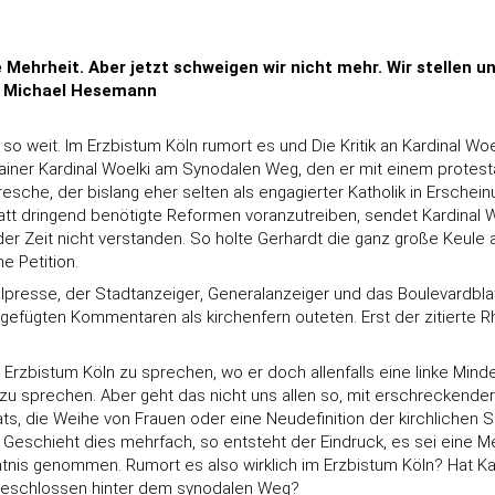
 Mehrheit. Aber jetzt schweigen wir nicht mehr. Wir stellen u
n Michael Hesemann
so weit. Im Erzbistum Köln rumort es und Die Kritik an Kardinal
 Rainer Kardinal Woelki am Synodalen Weg, den er mit einem protes
sche, der bislang eher selten als engagierter Katholik in Erscheinu
Statt dringend benötigte Reformen voranzutreiben, sendet Kardinal
er Zeit nicht verstanden. So holte Gerhardt die ganz große Keule 
e Petition.
resse, der Stadtanzeiger, Generalanzeiger und das Boulevardblat
efügten Kommentaren als kirchenfern outeten. Erst der zitierte R
zbistum Köln zu sprechen, wo er doch allenfalls eine linke Minderh
ch zu sprechen. Aber geht das nicht uns allen so, mit erschrecke
ts, die Weihe von Frauen oder eine Neudefinition der kirchlichen S
ng. Geschieht dies mehrfach, so entsteht der Eindruck, es sei ein
tnis genommen. Rumort es also wirklich im Erzbistum Köln? Hat Kar
geschlossen hinter dem synodalen Weg?