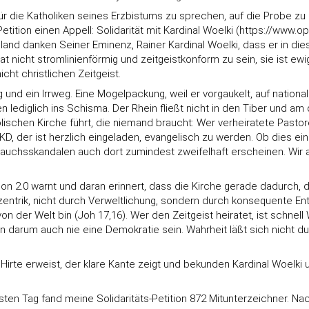
ür die Katholiken seines Erzbistums zu sprechen, auf die Probe zu 
tition einen Appell: Solidarität mit Kardinal Woelki (https://www.o
land danken Seiner Eminenz, Rainer Kardinal Woelki, dass er in die
e hat nicht stromlinienförmig und zeitgeistkonform zu sein, sie ist e
ht christlichen Zeitgeist.
und ein Irrweg. Eine Mogelpackung, weil er vorgaukelt, auf nationa
ediglich ins Schisma. Der Rhein fließt nicht in den Tiber und a
holischen Kirche führt, die niemand braucht: Wer verheiratete Pasto
EKD, der ist herzlich eingeladen, evangelisch zu werden. Ob dies e
auchsskandalen auch dort zumindest zweifelhaft erscheinen. Wir ab
ation 2.0 warnt und daran erinnert, dass die Kirche gerade dadurch, 
entrik, nicht durch Verweltlichung, sondern durch konsequente Ent
n der Welt bin (Joh 17,16). Wer den Zeitgeist heiratet, ist schnell W
n darum auch nie eine Demokratie sein. Wahrheit läßt sich nicht 
er Hirte erweist, der klare Kante zeigt und bekunden Kardinal Woelk
en Tag fand meine Solidaritäts-Petition 872 Mitunterzeichner. Nach