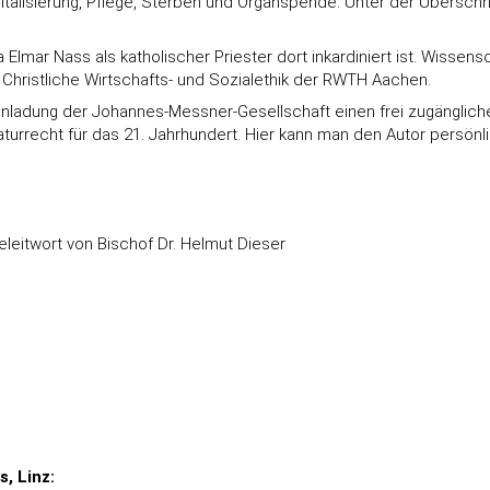
gitalisierung, Pflege, Sterben und Organspende. Unter der Überschr
mar Nass als katholischer Priester dort inkardiniert ist. Wissenscha
 Christliche Wirtschafts- und Sozialethik der RWTH Aachen.
inladung der Johannes-Messner-Gesellschaft einen frei zugängliche
turrecht für das 21. Jahrhundert. Hier kann man den Autor persönl
Geleitwort von Bischof Dr. Helmut Dieser
, Linz: