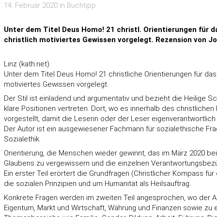
14. Februar 2020 in Buchtipp
Unter dem Titel Deus Homo! 21 christl. Orientierungen für 
christlich motiviertes Gewissen vorgelegt. Rezension von J
Linz (kath.net)
Unter dem Titel Deus Homo! 21 christliche Orientierungen für das
motiviertes Gewissen vorgelegt.
Der Stil ist einladend und argumentativ und bezieht die Heilige Sc
klare Positionen vertreten. Dort, wo es innerhalb des christlich
vorgestellt, damit die Leserin oder der Leser eigenverantwortlich 
Der Autor ist ein ausgewiesener Fachmann für sozialethische Frag
Sozialethik.
Orientierung, die Menschen wieder gewinnt, das im März 2020 b
Glaubens zu vergewissern und die einzelnen Verantwortungsbe
Ein erster Teil erörtert die Grundfragen (Christlicher Kompass f
die sozialen Prinzipien und um Humanität als Heilsauftrag.
Konkrete Fragen werden im zweiten Teil angesprochen, wo der Aut
Eigentum, Markt und Wirtschaft, Währung und Finanzen sowie zu ei