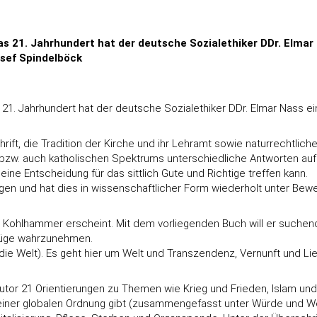
das 21. Jahrhundert hat der deutsche Sozialethiker DDr. Elma
osef Spindelböck
 21. Jahrhundert hat der deutsche Sozialethiker DDr. Elmar Nass ei
hrift, die Tradition der Kirche und ihr Lehramt sowie naturrechtlich
en bzw. auch katholischen Spektrums unterschiedliche Antworten au
eine Entscheidung für das sittlich Gute und Richtige treffen kann.
en und hat dies in wissenschaftlicher Form wiederholt unter Beweis
ei Kohlhammer erscheint. Mit dem vorliegenden Buch will er suche
züge wahrzunehmen.
ür die Welt). Es geht hier um Welt und Transzendenz, Vernunft und
or 21 Orientierungen zu Themen wie Krieg und Frieden, Islam un
ner globalen Ordnung gibt (zusammengefasst unter Würde und Werte