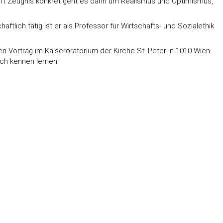
ift Zeugnis konkret geht es dann um Realismus und Optimismus,
ftlich tätig ist er als Professor für Wirtschafts- und Sozialethik
n Vortrag im Kaiseroratorium der Kirche St. Peter in 1010 Wien
ich kennen lernen!