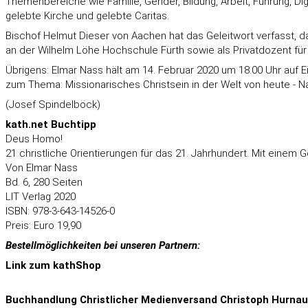
Themenbereiche wie Familie, Gender, Bildung, Arbeit, Führung, Di
gelebte Kirche und gelebte Caritas.
Bischof Helmut Dieser von Aachen hat das Geleitwort verfasst, da El
an der Wilhelm Löhe Hochschule Fürth sowie als Privatdozent für
Übrigens: Elmar Nass hält am 14. Februar 2020 um 18.00 Uhr auf E
zum Thema: Missionarisches Christsein in der Welt von heute - Na
(Josef Spindelböck)
kath.net Buchtipp
Deus Homo!
21 christliche Orientierungen für das 21. Jahrhundert. Mit einem 
Von Elmar Nass
Bd. 6, 280 Seiten
LIT Verlag 2020
ISBN: 978-3-643-14526-0
Preis: Euro 19,90
Bestellmöglichkeiten bei unseren Partnern:
Link zum
kathShop
Buchhandlung Christlicher Medienversand Christoph Hurnaus