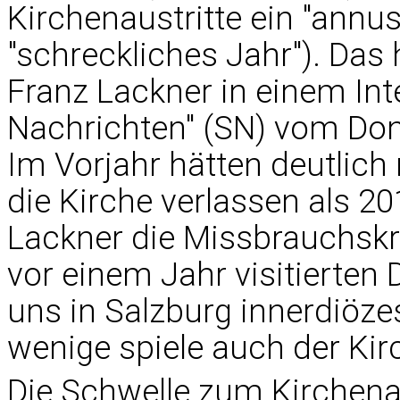
Kirchenaustritte ein "annus h
"schreckliches Jahr"). Das
Franz Lackner in einem Int
Nachrichten" (SN) vom Donn
Im Vorjahr hätten deutlic
die Kirche verlassen als 2
Lackner die Missbrauchskri
vor einem Jahr visitierten 
uns in Salzburg innerdiözes
wenige spiele auch der Kirc
Die Schwelle zum Kirchenaus