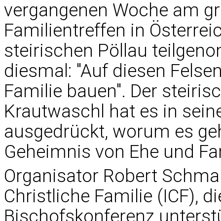
vergangenen Woche am grö
Familientreffen in Österre
steirischen Pöllau teilgen
diesmal: "Auf diesen Felsen
Familie bauen". Der steiri
Krautwaschl hat es in se
ausgedrückt, worum es ge
Geheimnis von Ehe und Fam
Organisator Robert Schmalz
Christliche Familie (ICF), 
Bischofskonferenz unterstüt