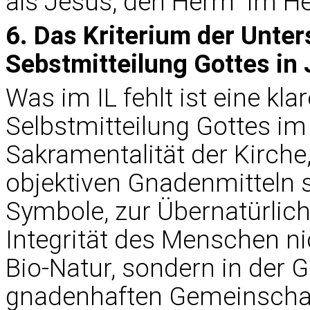
als Jesus, den Herrn  im He
6. Das Kriterium der Unter
Sebstmitteilung Gottes in
Was im IL fehlt ist eine kl
Selbstmitteilung Gottes i
Sakramentalität der Kirche
objektiven Gnadenmitteln st
Symbole, zur Übernatürlich
Integrität des Menschen nic
Bio-Natur, sondern in der 
gnadenhaften Gemeinschaft