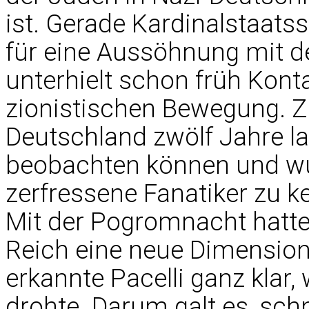
ist. Gerade Kardinalstaatss
für eine Aussöhnung mit 
unterhielt schon früh Kont
zionistischen Bewegung. Z
Deutschland zwölf Jahre la
beobachten können und wu
zerfressene Fanatiker zu k
Mit der Pogromnacht hatte
Reich eine neue Dimension e
erkannte Pacelli ganz klar,
drohte. Darum galt es, sch