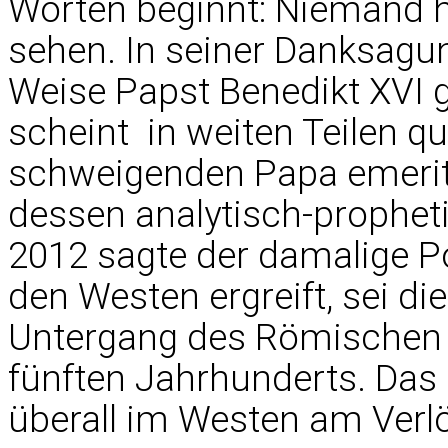
Worten beginnt: Niemand 
sehen. In seiner Danksagu
Weise Papst Benedikt XVI g
scheint  in weiten Teilen q
schweigenden Papa emerito
dessen analytisch-propheti
2012 sagte der damalige Pont
den Westen ergreift, sei di
Untergang des Römischen 
fünften Jahrhunderts. Das
überall im Westen am Verl