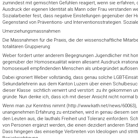
zumindest mit gemischten Gefühlen reagiert, wenn sie erfahren, d
Ausdruck der eigenen Identität als Mann oder Frau verstanden wer
Sozialarbeiter fest, dass negative Einstellungen gegenüber der 
Gegenstand von Präventions- und Interventionsstrategien. Soziale 
Umerziehungsmassnahmen
Die Massnahmen für die Praxis, die der wissenschaftliche Mitarbeit
totalitären Gruppierung:
Weber fordert unter anderem Begegnungen Jugendlicher mit homos
gegenüber der Homosexualität wären allesamt Ausdruck irrational
homosexuell empfindenden Menschen als unbegründet auflösen
Dabei ignoriert Weber vollständig, dass genau solche LGBT-Einsä
Sekundarlehrerin aus dem Kanton Luzern über einen Schulbesuch d
dieser Klasse  sichtlich verwirrt und verstört  zu ihr gekomme
gründe. Nun denke ich, dass ich mit dieser Ansicht nicht normal bi
Wenn man zur Kenntnis nimmt (http://www.kath.net/news/60063), wie
unangenehmen Erfahrung zu entziehen, wird in genau diesem sen
den Leuten aus, die lauthals Freiheit und Toleranz einfordern.
von Personen ergänzt werden, die einen dezidiert anderen Standp
Dass hingegen das einseitige Verbreiten von Ideologien und strit