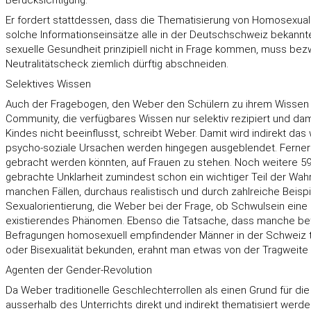
Berücksichtigung.
Er fordert stattdessen, dass die Thematisierung von Homosexuali
solche Informationseinsätze alle in der Deutschschweiz bekannt
sexuelle Gesundheit prinzipiell nicht in Frage kommen, muss bez
Neutralitätscheck ziemlich dürftig abschneiden.
Selektives Wissen
Auch der Fragebogen, den Weber den Schülern zu ihrem Wissen üb
Community, die verfügbares Wissen nur selektiv rezipiert und damit
Kindes nicht beeinflusst, schreibt Weber. Damit wird indirekt d
psycho-soziale Ursachen werden hingegen ausgeblendet. Ferner hä
gebracht werden könnten, auf Frauen zu stehen. Noch weitere 59,4 P
gebrachte Unklarheit zumindest schon ein wichtiger Teil der Wah
manchen Fällen, durchaus realistisch und durch zahlreiche Beispi
Sexualorientierung, die Weber bei der Frage, ob Schwulsein ei
existierendes Phänomen. Ebenso die Tatsache, dass manche betr
Befragungen homosexuell empfindender Männer in der Schweiz tei
oder Bisexualität bekunden, erahnt man etwas von der Tragwei
Agenten der Gender-Revolution
Da Weber traditionelle Geschlechterrollen als einen Grund für di
ausserhalb des Unterrichts direkt und indirekt thematisiert werden