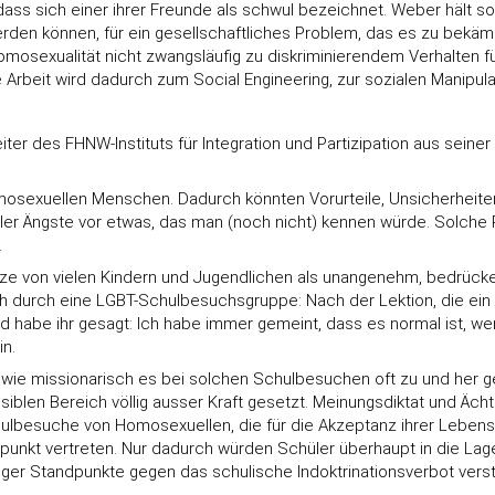
ass sich einer ihrer Freunde als schwul bezeichnet. Weber hält 
den können, für ein gesellschaftliches Problem, das es zu bekämpfe
Homosexualität nicht zwangsläufig zu diskriminierendem Verhalten
Arbeit wird dadurch zum Social Engineering, zur sozialen Manipula
er des FHNW-Instituts für Integration und Partizipation aus seine
exuellen Menschen. Dadurch könnten Vorurteile, Unsicherheiten u
er Ängste vor etwas, das man (noch nicht) kennen würde. Solche P
.
tze von vielen Kindern und Jugendlichen als unangenehm, bedrücken
urch eine LGBT-Schulbesuchsgruppe: Nach der Lektion, die ein Lehr
n und habe ihr gesagt: Ich habe immer gemeint, dass es normal ist,
n.
 missionarisch es bei solchen Schulbesuchen oft zu und her geht,
siblen Bereich völlig ausser Kraft gesetzt. Meinungsdiktat und 
 Schulbesuche von Homosexuellen, die für die Akzeptanz ihrer L
unkt vertreten. Nur dadurch würden Schüler überhaupt in die Lage 
tiger Standpunkte gegen das schulische Indoktrinationsverbot verst