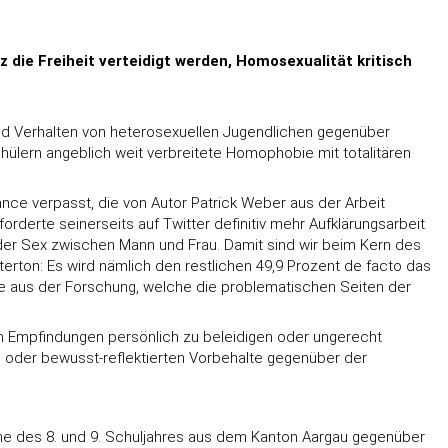
ie Freiheit verteidigt werden, Homosexualität kritisch
 und Verhalten von heterosexuellen Jugendlichen gegenüber
lern angeblich weit verbreitete Homophobie mit totalitären
nce verpasst, die von Autor Patrick Weber aus der Arbeit
erte seinerseits auf Twitter definitiv mehr Aufklärungsarbeit
oder Sex zwischen Mann und Frau. Damit sind wir beim Kern des
nterton: Es wird nämlich den restlichen 49,9 Prozent de facto das
unde aus der Forschung, welche die problematischen Seiten der
ren Empfindungen persönlich zu beleidigen oder ungerecht
gen oder bewusst-reflektierten Vorbehalte gegenüber der
iche des 8. und 9. Schuljahres aus dem Kanton Aargau gegenüber