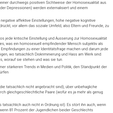
n einer durchwegs positiven Sichtweise der Homosexualität aus.
oder Depressionen) werden externalisiert und einem
gative affektive Einstellungen, hohe negative kognitive
ückt, vor allem das soziale Umfeld, also Eltern und Freunde, zu
os jede kritische Einstellung und Äusserung zur Homosexualität
lles, was ein homosexuell empfindender Mensch subjektiv als
n Empfindungen zu einer Identitätsfrage machen und darum jede
mögen, wo tatsächlich Diskriminierung und Hass am Werk sind.
ss, worauf sie stehen und was sie tun.
mer stärkeren Trends in Medien und Politik, den Standpunkt der
ürfen.
die tatsächlich nicht angebracht sind), über unbehagliche
rch gleichgeschlechtliche Paare (wofür es ja mehr als genug
tatsächlich auch nicht in Ordnung ist). Es stört ihn auch, wenn
r wenn 81 Prozent der Jugendlichen beider Geschlechts