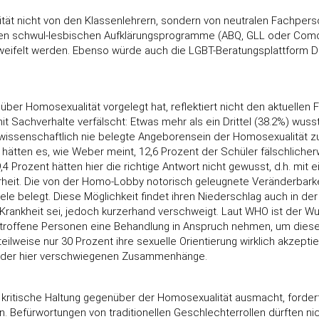
tät nicht von den Klassenlehrern, sondern von neutralen Fachpers
en schwul-lesbischen Aufklärungsprogramme (ABQ, GLL oder Comout
weifelt werden. Ebenso würde auch die LGBT-Beratungsplattform Du-b
er Homosexualität vorgelegt hat, reflektiert nicht den aktuelle
 Sachverhalte verfälscht: Etwas mehr als ein Drittel (38.2%) wusst
as wissenschaftlich nie belegte Angeborensein der Homosexualität 
tten es, wie Weber meint, 12,6 Prozent der Schüler fälschlicherwe
rozent hätten hier die richtige Antwort nicht gewusst, d.h. mit e
rheit. Die von der Homo-Lobby notorisch geleugnete Veränderbarke
ele belegt. Diese Möglichkeit findet ihren Niederschlag auch in der
ne Krankheit sei, jedoch kurzerhand verschweigt. Laut WHO ist der 
offene Personen eine Behandlung in Anspruch nehmen, um diese O
lweise nur 30 Prozent ihre sexuelle Orientierung wirklich akzept
te der hier verschwiegenen Zusammenhänge.
e kritische Haltung gegenüber der Homosexualität ausmacht, fordert
. Befürwortungen von traditionellen Geschlechterrollen dürften ni