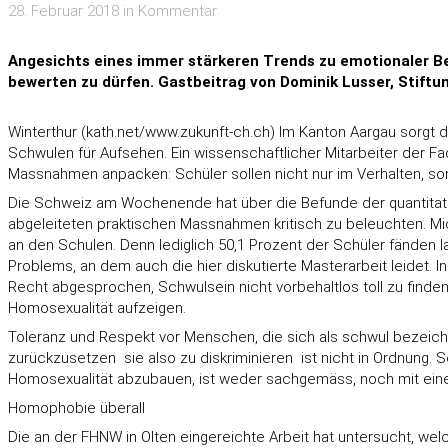
28. Februar 2018 in Kommentar
Angesichts eines immer stärkeren Trends zu emotionaler Be
bewerten zu dürfen. Gastbeitrag von Dominik Lusser, Stiftu
Winterthur (kath.net/
www.zukunft-ch.ch
) Im Kanton Aargau sorgt 
Schwulen für Aufsehen. Ein wissenschaftlicher Mitarbeiter der F
Massnahmen anpacken: Schüler sollen nicht nur im Verhalten, 
Die Schweiz am Wochenende hat über die Befunde der quantitati
abgeleiteten praktischen Massnahmen kritisch zu beleuchten. Mich
an den Schulen. Denn lediglich 50,1 Prozent der Schüler fänden 
Problems, an dem auch die hier diskutierte Masterarbeit leidet. I
Recht abgesprochen, Schwulsein nicht vorbehaltlos toll zu find
Homosexualität aufzeigen.
Toleranz und Respekt vor Menschen, die sich als schwul bezeic
zurückzusetzen  sie also zu diskriminieren  ist nicht in Ordnu
Homosexualität abzubauen, ist weder sachgemäss, noch mit einer 
Homophobie überall
Die an der FHNW in Olten eingereichte Arbeit hat untersucht, w