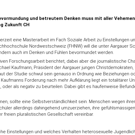
vormundung und betreutem Denken muss mit aller Vehemenz d
ng Zukunft CH
derzeit eine Masterarbeit im Fach Soziale Arbeit zu Einstellungen
achhochschule Nordwestschweiz (FHNW) will die unter Aargauer Schü
sondern auch im Denken und Fühlen bevormundet werden.
ven Forschungsarbeit berichtet, dabei aber die journalistische Cha
ael Kaufmann, Präsident der Aargauer jungen Christdemokraten, ford
laut der Studie schwul sein genauso in Ordnung wie Beziehungen 
n Kaufmanns Forderung nach mehr Aufklärung liegt ein totalitärer U
en, oder als negativ zu beurteilen. Dabei gibt es haufenweise Bef
hnen, sollte eine Selbstverständlichkeit sein. Menschen wegen ih
ng. Schüler allerdings dahingehend umzuerziehen, ihre gefühlsmässi
freien pluralistischen Gesellschaft vereinbar.
elche Einstellungen und welches Verhalten heterosexuelle Jugendl