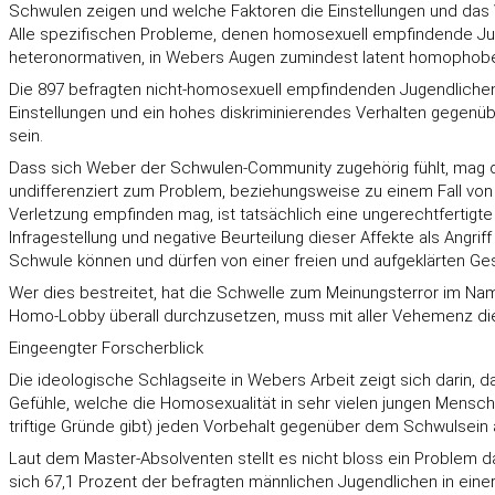
Schwulen zeigen und welche Faktoren die Einstellungen und das V
Alle spezifischen Probleme, denen homosexuell empfindende Jugen
heteronormativen, in Webers Augen zumindest latent homophob
Die 897 befragten nicht-homosexuell empfindenden Jugendlichen 
Einstellungen und ein hohes diskriminierendes Verhalten gegenüber 
sein.
Dass sich Weber der Schwulen-Community zugehörig fühlt, mag de
undifferenziert zum Problem, beziehungsweise zu einem Fall von 
Verletzung empfinden mag, ist tatsächlich eine ungerechtferti
Infragestellung und negative Beurteilung dieser Affekte als Angr
Schwule können und dürfen von einer freien und aufgeklärten Ges
Wer dies bestreitet, hat die Schwelle zum Meinungsterror im Nam
Homo-Lobby überall durchzusetzen, muss mit aller Vehemenz die 
Eingeengter Forscherblick
Die ideologische Schlagseite in Webers Arbeit zeigt sich darin, 
Gefühle, welche die Homosexualität in sehr vielen jungen Mensch
triftige Gründe gibt) jeden Vorbehalt gegenüber dem Schwulsein
Laut dem Master-Absolventen stellt es nicht bloss ein Problem dar
sich 67,1 Prozent der befragten männlichen Jugendlichen in ein