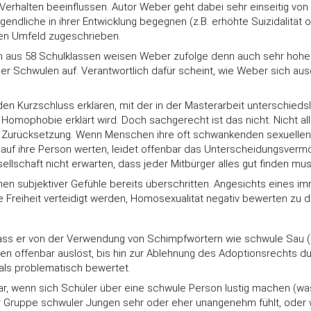
erhalten beeinflussen. Autor Weber geht dabei sehr einseitig vo
dliche in ihrer Entwicklung begegnen (z.B. erhöhte Suizidalität 
en Umfeld zugeschrieben.
aus 58 Schulklassen weisen Weber zufolge denn auch sehr hohe ne
Schwulen auf. Verantwortlich dafür scheint, wie Weber sich ausdr
n Kurzschluss erklären, mit der in der Masterarbeit unterschiedsl
Homophobie erklärt wird. Doch sachgerecht ist das nicht. Nicht a
gte Zurücksetzung. Wenn Menschen ihre oft schwankenden sexuelle
iff auf ihre Person werten, leidet offenbar das Unterscheidungsver
ellschaft nicht erwarten, dass jeder Mitbürger alles gut finden mu
en subjektiver Gefühle bereits überschritten. Angesichts eines im
Freiheit verteidigt werden, Homosexualität negativ bewerten zu d
dass er von der Verwendung von Schimpfwörtern wie schwule Sau (
en offenbar auslöst, bis hin zur Ablehnung des Adoptionsrechts du
 als problematisch bewertet.
, wenn sich Schüler über eine schwule Person lustig machen (was 
er Gruppe schwuler Jungen sehr oder eher unangenehm fühlt, ode