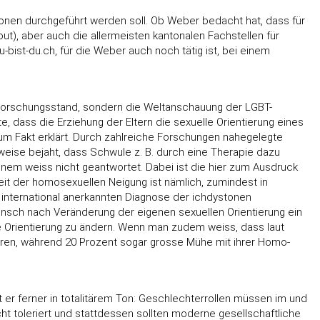
onen durchgeführt werden soll. Ob Weber bedacht hat, dass für
), aber auch die allermeisten kantonalen Fachstellen für
ist-du.ch, für die Weber auch noch tätig ist, bei einem
n Forschungsstand, sondern die Weltanschauung der LGBT-
e, dass die Erziehung der Eltern die sexuelle Orientierung eines
zum Fakt erklärt. Durch zahlreiche Forschungen nahegelegte
ise bejaht, dass Schwule z. B. durch eine Therapie dazu
inem weiss nicht geantwortet. Dabei ist die hier zum Ausdruck
it der homosexuellen Neigung ist nämlich, zumindest in
 international anerkannten Diagnose der ichdystonen
Wunsch nach Veränderung der eigenen sexuellen Orientierung ein
rientierung zu ändern. Wenn man zudem weiss, dass laut
ieren, während 20 Prozent sogar grosse Mühe mit ihrer Homo-
 er ferner in totalitärem Ton: Geschlechterrollen müssen im und
cht toleriert und stattdessen sollten moderne gesellschaftliche