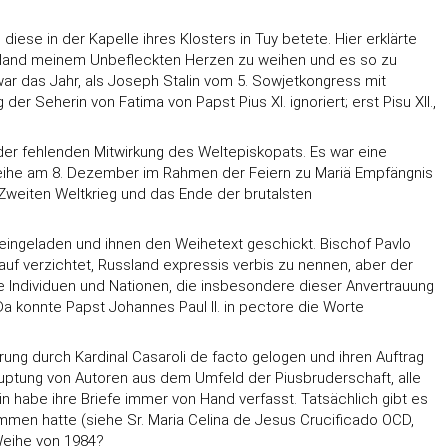
ese in der Kapelle ihres Klosters in Tuy betete. Hier erklärte
ussland meinem Unbefleckten Herzen zu weihen und es so zu
 war das Jahr, als Joseph Stalin vom 5. Sowjetkongress mit
er Seherin von Fatima von Papst Pius XI. ignoriert; erst Pisu XII.,
 der fehlenden Mitwirkung des Weltepiskopats. Es war eine
eihe am 8. Dezember im Rahmen der Feiern zu Mariä Empfängnis
Zweiten Weltkrieg und das Ende der brutalsten
u eingeladen und ihnen den Weihetext geschickt. Bischof Pavlo
rauf verzichtet, Russland expressis verbis zu nennen, aber der
ne Individuen und Nationen, die insbesondere dieser Anvertrauung
 konnte Papst Johannes Paul II. in pectore die Worte
ung durch Kardinal Casaroli de facto gelogen und ihren Auftrag
hauptung von Autoren aus dem Umfeld der Piusbruderschaft, alle
 habe ihre Briefe immer von Hand verfasst. Tatsächlich gibt es
mmen hatte (siehe Sr. Maria Celina de Jesus Crucificado OCD,
 Weihe von 1984?