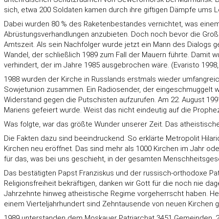
sich, etwa 200 Soldaten kamen durch ihre giftigen Dämpfe ums 
Dabei wurden 80 % des Raketenbestandes vernichtet, was einem 
Abrüstungsverhandlungen anzubieten. Doch noch bevor die Großm
Amtszeit. Als sein Nachfolger wurde jetzt ein Mann des Dialogs ge
Wandel, der schließlich 1989 zum Fall der Mauern führte. Damit 
verhindert, der im Jahre 1985 ausgebrochen wäre. (Evaristo 1998,
1988 wurden der Kirche in Russlands erstmals wieder umfangrei
Sowjetunion zusammen. Ein Radiosender, der eingeschmuggelt wo
Widerstand gegen die Putschisten aufzurufen. Am 22. August 1991
Mariens gefeiert wurde. Weist das nicht eindeutig auf die Prophe
Was folgte, war das größte Wunder unserer Zeit. Das atheistisch
Die Fakten dazu sind beeindruckend. So erklärte Metropolit Hilar
Kirchen neu eröffnet. Das sind mehr als 1000 Kirchen im Jahr oder
für das, was bei uns geschieht, in der gesamten Menschheitsgesc
Das bestätigten Papst Franziskus und der russisch-orthodoxe Patr
Religionsfreiheit bekräftigen, danken wir Gott für die noch nie 
Jahrzehnte hinweg atheistische Regime vorgeherrscht haben. Heut
einem Vierteljahrhundert sind Zehntausende von neuen Kirchen g
1989 unterstanden dem Moskauer Patriarchat 3451 Gemeinden, 2012