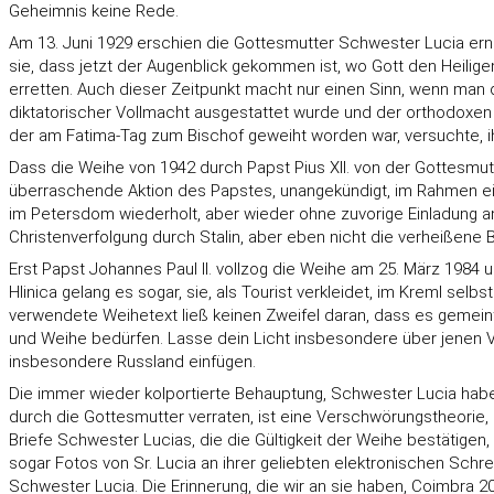
Geheimnis keine Rede.
Am 13. Juni 1929 erschien die Gottesmutter Schwester Lucia erneut
sie, dass jetzt der Augenblick gekommen ist, wo Gott den Heili
erretten. Auch dieser Zeitpunkt macht nur einen Sinn, wenn man d
diktatorischer Vollmacht ausgestattet wurde und der orthodoxen Kir
der am Fatima-Tag zum Bischof geweiht worden war, versuchte, i
Dass die Weihe von 1942 durch Papst Pius XII. von der Gottesmutt
überraschende Aktion des Papstes, unangekündigt, im Rahmen e
im Petersdom wiederholt, aber wieder ohne zuvorige Einladung a
Christenverfolgung durch Stalin, aber eben nicht die verheißene
Erst Papst Johannes Paul II. vollzog die Weihe am 25. März 1984 u
Hlinica gelang es sogar, sie, als Tourist verkleidet, im Kreml 
verwendete Weihetext ließ keinen Zweifel daran, dass es gemeint
und Weihe bedürfen. Lasse dein Licht insbesondere über jenen Völ
insbesondere Russland einfügen.
Die immer wieder kolportierte Behauptung, Schwester Lucia habe 
durch die Gottesmutter verraten, ist eine Verschwörungstheorie, 
Briefe Schwester Lucias, die die Gültigkeit der Weihe bestätigen,
sogar Fotos von Sr. Lucia an ihrer geliebten elektronischen Sch
Schwester Lucia. Die Erinnerung, die wir an sie haben, Coimbra 200