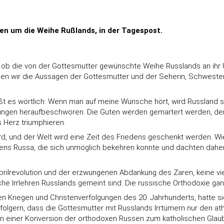
n um die Weihe Rußlands, in der Tagespost.
, ob die von der Gottesmutter gewünschte Weihe Russlands an ihr 
sen wir die Aussagen der Gottesmutter und der Seherin, Schwester 
ißt es wörtlich: Wenn man auf meine Wünsche hört, wird Russland s
lgungen heraufbeschwören. Die Guten werden gemartert werden, der 
 Herz triumphieren.
rd, und der Welt wird eine Zeit des Friedens geschenkt werden. Wi
ens Russa, die sich unmöglich bekehren konnte und dachten daher
prilrevolution und der erzwungenen Abdankung des Zaren, keine vie
e Irrlehren Russlands gemeint sind. Die russische Orthodoxie gan
Kriegen und Christenverfolgungen des 20. Jahrhunderts, hatte sie 
olgern, dass die Gottesmutter mit Russlands Irrtümern nur den 
. Von einer Konversion der orthodoxen Russen zum katholischen Glau