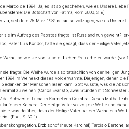
5 de Marco de 1984  Ja, es ist so geschehen, wie es Unsere Lieb
Glaubenslehre: Die Botschaft von Fatima, Rom 2000, S. 8)
r: Ja, seit dem 25. März 1984 ist sie so vollzogen, wie es Unsere L
sie im Auftrag des Papstes fragte: Ist Russland nun geweiht?, erklär
o, Pater Luis Kondor, hatte sie gesagt, dass der Heilige Vater jet
ie Weihe, so wie sie von Unserer Lieben Frau erbeten wurde, (vor 1
 sie fragte: Die Weihe wurde also tatsächlich von der heiligen Jung
als er 1984 im Weiheakt dieses Volk erwähnte. Diejenigen, denen 
 die Gedanken der Menschen lesen kann. Gott wusste, was die Absi
h einmal zu weihen. (Carlos Evaristo, Zwei Stunden mit Schwester Lu
do Vidal Schwester Lucia im Karmel von Coimbra. Dieses Mal hatte 
or laufender Kamera: Der Heilige Vater vollzog die Weihe und dies
sie etwas darüber, dass der Heilige Vater bei der Weihe das Wort R
t. (Ebd., S. 30 f.)
aubenskongregation, Erzbischof (heute Kardinal) Tarcisio Bertone,