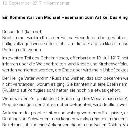
16. September 2017 in Kommentar
Ein Kommentar von Michael Hesemann zum Artikel Das Ringe
Düsseldorf (kath.net)
Noch immer wird im Kreis der Fatima-Freunde darüber gestritten
gültig vollzogen wurde oder nicht. Um diese Frage zu klären müs
Prüfung unterziehen.
Im zweiten Teil des Geheimnisses, offenbart am 13. Juli 1917, he
Irrlehren über die Welt verbreiten, wird Kriege und Kirchenverfo
werden vernichtet werden, am Ende aber wird mein Unbeflecktes
Der Heilige Vater wird mir Russland weihen, das sich bekehren wi
nicht verstanden, worum es ging. Sie kannten nur eine Eselin nam
(Rußland auf Portugiesisch) hatten sie noch nie etwas gehört.
Wenn wir den Zeitpunkt der Offenbarung  drei Monate nach der A
Prophezeiungen der Gottesmutter betrachten, wird deutlich, welch
An keinem der prophezeiten und wahr gewordenen Ereignisse, den 
Deutung von Schwester Lucia können wir also rein textimmanent f
Bekehrung ist also eine Abkehr von dieser unheilvollen Doktrin