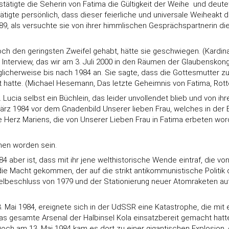
tätigte die Seherin von Fatima die Gültigkeit der Weihe  und deute
tigte persönlich, dass dieser feierliche und universale Weiheakt 
1989, als versuchte sie von ihrer himmlischen Gesprächspartnerin 
 noch den geringsten Zweifel gehabt, hätte sie geschwiegen. (Kardin
 Interview, das wir am 3. Juli 2000 in den Räumen der Glaubenskong
icherweise bis nach 1984 an. Sie sagte, dass die Gottesmutter zu
 hatte. (Michael Hesemann, Das letzte Geheimnis von Fatima, Rott
 Sr. Lucia selbst ein Büchlein, das leider unvollendet blieb und von 
 März 1984 vor dem Gnadenbild Unserer lieben Frau, welches in der E
e Herz Mariens, die von Unserer Lieben Frau in Fatima erbeten worde
hen worden sein.
4 aber ist, dass mit ihr jene welthistorische Wende eintraf, die 
e Macht gekommen, der auf die strikt antikommunistische Politik d
beschluss von 1979 und der Stationierung neuer Atomraketen a
Mai 1984, ereignete sich in der UdSSR eine Katastrophe, die mit e
as gesamte Arsenal der Halbinsel Kola einsatzbereit gemacht hatte
am 13. Mai 1984 kam es dort zu einer gigantischen Explosion, der