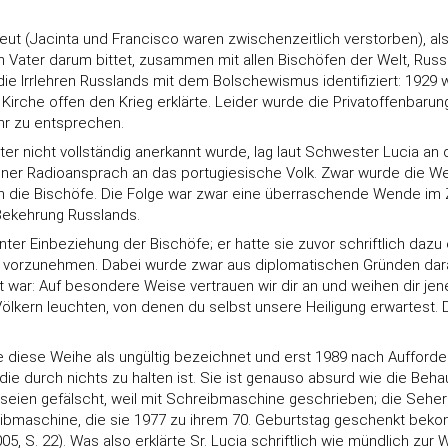
 (Jacinta und Francisco waren zwischenzeitlich verstorben), als di
gen Vater darum bittet, zusammen mit allen Bischöfen der Welt, R
ie Irrlehren Russlands mit dem Bolschewismus identifiziert: 1929
che offen den Krieg erklärte. Leider wurde die Privatoffenbarung d
hr zu entsprechen.
er nicht vollständig anerkannt wurde, lag laut Schwester Lucia an
iner Radioansprach an das portugiesische Volk. Zwar wurde die W
n die Bischöfe. Die Folge war zwar eine überraschende Wende im 
 Bekehrung Russlands.
nter Einbeziehung der Bischöfe; er hatte sie zuvor schriftlich daz
selbst vorzunehmen. Dabei wurde zwar aus diplomatischen Gründen da
 war: Auf besondere Weise vertrauen wir dir an und weihen dir je
kern leuchten, von denen du selbst unsere Heiligung erwartest. Da
diese Weihe als ungültig bezeichnet und erst 1989 nach Aufforder
die durch nichts zu halten ist. Sie ist genauso absurd wie die Be
 seien gefälscht, weil mit Schreibmaschine geschrieben; die Seherin
reibmaschine, die sie 1977 zu ihrem 70. Geburtstag geschenkt beko
5, S. 22). Was also erklärte Sr. Lucia schriftlich wie mündlich zur