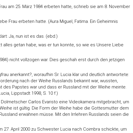
e Frau am 25. März 1984 erbeten hatte, schrieb sie am 8. November
iebe Frau erbeten hatte. (Aura Miguel, Fatima. Ein Geheimnis
t: Ja, nun ist es das. (ebd.)
zt alles getan habe, was er tun konnte, so wie es Unsere Liebe
984) nicht vollzogen war. Dies geschah erst durch den jetzigen
frau anerkannt?, woraufhin Sr. Lucia klar und deutlich antwortete:
die Forderung nach der Weihe Russlands bekannt war, wussten,
cht des Papstes war und dass er Russland mit der Weihe meinte.
cia, Lippstadt 1998, S. 10 f.)
ihr Dolmetscher Carlos Evaristo eine Videokamera mitgebracht, um
e Weihe ist gültig. Die Form der Weihe habe die Gottesmutter dem
ussland erwähnen müsse. Mit den Irrlehren Russlands seien die
 am 27. April 2000 zu Schwester Lucia nach Coimbra schickte, um