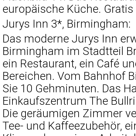
europäische Küche. Grati
Jurys Inn 3*, Birmingham:
Das moderne Jurys Inn erw
Birmingham im Stadtteil Bri
ein Restaurant, ein Café u
Bereichen. Vom Bahnhof B
Sie 10 Gehminuten. Das Ha
Einkaufszentrum The Bullri
Die geräumigen Zimmer ver
Tee- und Kaffeezubehör, ein