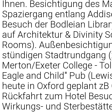
Ihnen. Besichtigung des Ma
Spaziergang entlang Addiso
Besuch der Bodleian Libra
auf Architektur & Divinity
Rooms). Außenbesichtigung
stündigen Stadtrundgang (z
Merton/Exeter College - To
Eagle and Child" Pub (Lewis
heute in Oxford geplant zB 
Rückfahrt zum Hotel Besu
Wirkungs- und Sterbestätte