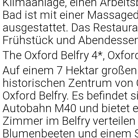
Klimaanlage, einen Arbeits
Bad ist mit einer Massag
ausgestattet. Das Restauran
Frühstück und Abendessen
The Oxford Belfry 4*, Oxfor
Auf einem 7 Hektar großen
historischen Zentrum von O
Oxford Belfry. Es befindet 
Autobahn M40 und bietet e
Zimmer im Belfry verteilen
Blumenbeeten und einem S