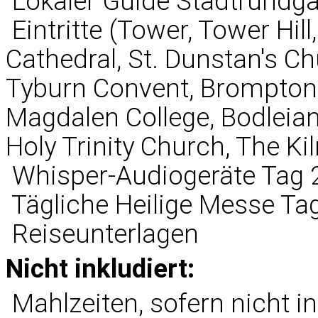
 Lokaler Guide Stadtrund
 Eintritte (Tower, Tower Hi
Cathedral, St. Dunstan's C
Tyburn Convent, Brompton 
Magdalen College, Bodleian
Holy Trinity Church, The Ki
 Whisper-Audiogeräte Tag 
 Tägliche Heilige Messe Ta
 Reiseunterlagen
Nicht inkludiert:
 Mahlzeiten, sofern nicht 