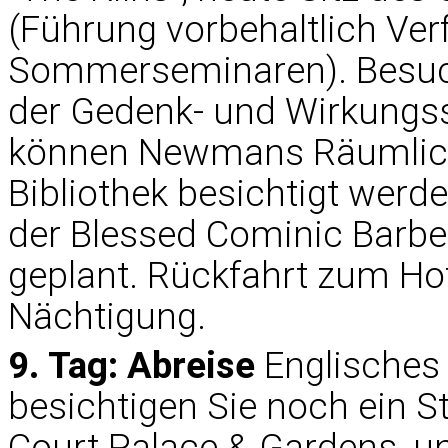
(Führung vorbehaltlich Ve
Sommerseminaren). Besuch
der Gedenk- und Wirkungss
können Newmans Räumlichk
Bibliothek besichtigt werde
der Blessed Cominic Barber
geplant. Rückfahrt zum Ho
Nächtigung.
9. Tag: Abreise
Englisches
besichtigen Sie noch ein S
Court Palace & Gardens, u