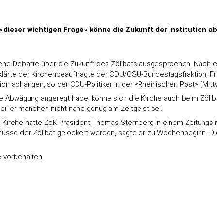
dieser wichtigen Frage» könne die Zukunft der Institution a
 offene Debatte über die Zukunft des Zölibats ausgesprochen. Nach
klärte der Kirchenbeauftragte der CDU/CSU-Bundestagsfraktion, Fra
tion abhängen, so der CDU-Politiker in der «Rheinischen Post» (Mitt
e Abwägung angeregt habe, könne sich die Kirche auch beim Zölibat
, weil er manchen nicht nahe genug am Zeitgeist sei.
Kirche hatte ZdK-Präsident Thomas Sternberg in einem Zeitungsin
 müsse der Zölibat gelockert werden, sagte er zu Wochenbeginn. D
 vorbehalten.