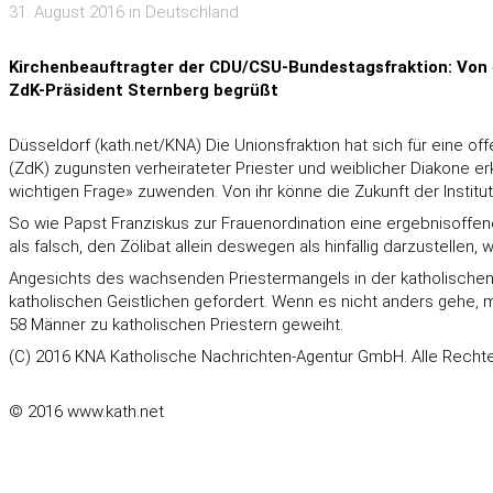
31. August 2016 in Deutschland
Kirchenbeauftragter der CDU/CSU-Bundestagsfraktion: Von «
ZdK-Präsident Sternberg begrüßt
Düsseldorf (kath.net/KNA) Die Unionsfraktion hat sich für eine
(ZdK) zugunsten verheirateter Priester und weiblicher Diakone er
wichtigen Frage» zuwenden. Von ihr könne die Zukunft der Institu
So wie Papst Franziskus zur Frauenordination eine ergebnisoffen
als falsch, den Zölibat allein deswegen als hinfällig darzustellen
Angesichts des wachsenden Priestermangels in der katholischen 
katholischen Geistlichen gefordert. Wenn es nicht anders gehe,
58 Männer zu katholischen Priestern geweiht.
(C) 2016 KNA Katholische Nachrichten-Agentur GmbH. Alle Rechte
© 2016 www.kath.net