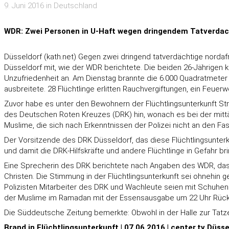
9. Juni 2016 in Deutschland
WDR: Zwei Personen in U-Haft wegen dringendem Tatverdacht
Düsseldorf (kath.net) Gegen zwei dringend tatverdächtige nordafr
Düsseldorf mit, wie der WDR berichtete. Die beiden 26-Jährigen k
Unzufriedenheit an. Am Dienstag brannte die 6.000 Quadratmeter
ausbreitete. 28 Flüchtlinge erlitten Rauchvergiftungen, ein Feuer
Zuvor habe es unter den Bewohnern der Flüchtlingsunterkunft St
des Deutschen Roten Kreuzes (DRK) hin, wonach es bei der mitt
Muslime, die sich nach Erkenntnissen der Polizei nicht an den Fa
Der Vorsitzende des DRK Düsseldorf, das diese Flüchtlingsunterku
und damit die DRK-Hilfskräfte und andere Flüchtlinge in Gefahr bringt
Eine Sprecherin des DRK berichtete nach Angaben des WDR, dass 
Christen. Die Stimmung in der Flüchtlingsunterkunft sei ohnehin
Polizisten Mitarbeiter des DRK und Wachleute seien mit Schuhen 
der Muslime im Ramadan mit der Essensausgabe um 22 Uhr Rüc
Die Süddeutsche Zeitung bemerkte: Obwohl in der Halle zur Tatz
Brand in Flüchtlingsunterkunft | 07.06.2016 | center.tv Düsse