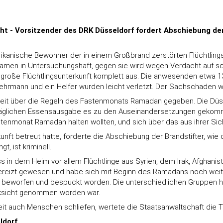
 - Vorsitzender des DRK Düsseldorf fordert Abschiebung der
ikanische Bewohner der in einem Großbrand zerstörten Flüchtlingsun
amen in Untersuchungshaft, gegen sie wird wegen Verdacht auf schw
 große Flüchtlingsunterkunft komplett aus. Die anwesenden etwa 1
wehrmann und ein Helfer wurden leicht verletzt. Der Sachschaden wi
reit über die Regeln des Fastenmonats Ramadan gegeben. Die Düss
äglichen Essensausgabe es zu den Auseinandersetzungen gekommen
stenmonat Ramadan halten wollten, und sich über das aus ihrer Sic
nft betreut hatte, forderte die Abschiebung der Brandstifter, wie 
, ist kriminell.
in dem Heim vor allem Flüchtlinge aus Syrien, dem Irak, Afghani
 gereizt gewesen und habe sich mit Beginn des Ramadans noch weit
beworfen und bespuckt worden. Die unterschiedlichen Gruppen hätt
ksicht genommen worden war.
eit auch Menschen schliefen, wertete die Staatsanwaltschaft die Ta
ldorf