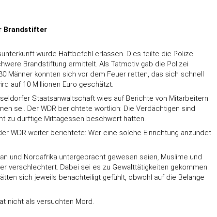
 Brandstifter
terkunft wurde Haftbefehl erlassen. Dies teilte die Polizei
ere Brandstiftung ermittelt. Als Tatmotiv gab die Polizei
30 Männer konnten sich vor dem Feuer retten, das sich schnell
rd auf 10 Millionen Euro geschätzt.
eldorfer Staatsanwaltschaft wies auf Berichte von Mitarbeitern
 sei. Der WDR berichtete wörtlich: Die Verdächtigen sind
ht zu dürftige Mittagessen beschwert hatten.
der WDR weiter berichtete: Wer eine solche Einrichtung anzündet
stan und Nordafrika untergebracht gewesen seien, Muslime und
er verschlechtert. Dabei sei es zu Gewalttätigkeiten gekommen.
en sich jeweils benachteiligt gefühlt, obwohl auf die Belange
t nicht als versuchten Mord.