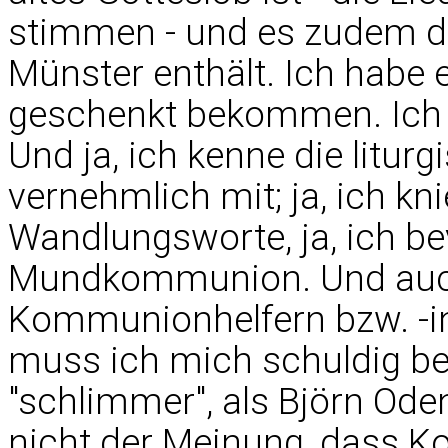
stimmen - und es zudem de
Münster enthält. Ich habe
geschenkt bekommen. Ich s
Und ja, ich kenne die litur
vernehmlich mit; ja, ich kn
Wandlungsworte, ja, ich be
Mundkommunion. Und auch
Kommunionhelfern bzw. -in
muss ich mich schuldig be
"schlimmer", als Björn Od
nicht der Meinung, dass K