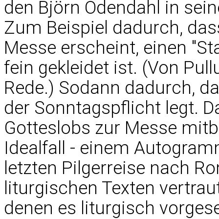
den Björn Odendahl in sein
Zum Beispiel dadurch, dass
Messe erscheint, einen "St
fein gekleidet ist. (Von Pul
Rede.) Sodann dadurch, das
der Sonntagspflicht legt. 
Gotteslobs zur Messe mitbr
Idealfall - einem Autogram
letzten Pilgerreise nach R
liturgischen Texten vertraut
denen es liturgisch vorgese