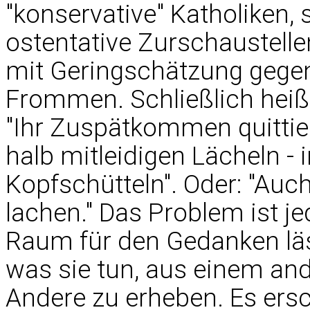
"konservative" Katholiken,
ostentative Zurschaustell
mit Geringschätzung gegen
Frommen. Schließlich heißt
"Ihr Zuspätkommen quittier
halb mitleidigen Lächeln - 
Kopfschütteln". Oder: "Auch
lachen." Das Problem ist je
Raum für den Gedanken läss
was sie tun, aus einem an
Andere zu erheben. Es ers