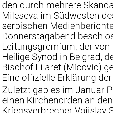
den durch mehrere Skandal
Mileseva im Südwesten des
serbischen Medienbericht
Donnerstagabend beschlos
Leitungsgremium, der von Pa
Heilige Synod in Belgrad, d
Bischof Filaret (Micovic) 
Eine offizielle Erklärung d
Zuletzt gab es im Januar Pr
einen Kirchenorden an de
Kriegsverbrecher Vojislav S