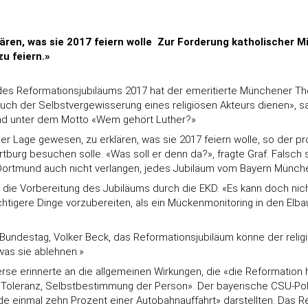
ären, was sie 2017 feiern wolle  Zur Forderung katholischer
u feiern.»
ng des Reformationsjubiläums 2017 hat der emeritierte Münchener T
e auch der Selbstvergewisserung eines religiösen Akteurs dienen»,
tand unter dem Motto «Wem gehört Luther?»
 der Lage gewesen, zu erklären, was sie 2017 feiern wolle, so der
urg besuchen solle. «Was soll er denn da?», fragte Graf. Falsch s
 Dortmund auch nicht verlangen, jedes Jubiläum vom Bayern Münche
rte die Vorbereitung des Jubiläums durch die EKD. «Es kann doch nic
htigere Dinge vorzubereiten, als ein Mückenmonitoring in den Elbau
Bundestag, Volker Beck, das Reformationsjubiläum könne der religiö
was sie ablehnen.»
rse erinnerte an die allgemeinen Wirkungen, die «die Reformation h
, Toleranz, Selbstbestimmung der Person». Der bayerische CSU-Pol
ade einmal zehn Prozent einer Autobahnauffahrt» darstellten. Das 