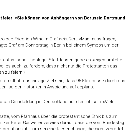
 Mitfeier: «Sie können von Anhängern von Borussia Dortmund
heologe Friedrich-Wilhelm Graf geäußert. «Man muss fragen,
 sagte Graf am Donnerstag in Berlin bei einem Symposium der
 protestantische Theologe. Stattdessen gebe es «eigentümliche
ei es auch, zu fordern, dass nicht nur die Protestanten das
n zu feiern.»
ht ernsthaft das einzige Ziel sein, dass 95 Kleinbusse durch das
en, so der Historiker in Anspielung auf geplante
sen Grundbildung in Deutschland nur dienlich sein. «Viele
atte, vom Pfarrhaus über die protestantische Ethik bis zum
itiker Peter Gauweiler verwies darauf, dass die vom Bundestag
Reformationsjubiläum sei eine Riesenchance, die nicht zerredet