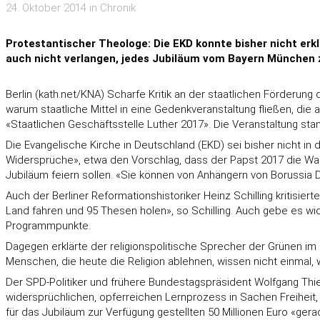
24. Oktober 2014 in Chronik
Protestantischer Theologe: Die EKD konnte bisher nicht erkl
auch nicht verlangen, jedes Jubiläum vom Bayern München z
Berlin (kath.net/KNA) Scharfe Kritik an der staatlichen Förderu
warum staatliche Mittel in eine Gedenkveranstaltung fließen, di
«Staatlichen Geschäftsstelle Luther 2017». Die Veranstaltung s
Die Evangelische Kirche in Deutschland (EKD) sei bisher nicht in
Widersprüche», etwa den Vorschlag, dass der Papst 2017 die Wartb
Jubiläum feiern sollen. «Sie können von Anhängern von Borussia
Auch der Berliner Reformationshistoriker Heinz Schilling kritisie
Land fahren und 95 Thesen holen», so Schilling. Auch gebe es wic
Programmpunkte.
Dagegen erklärte der religionspolitische Sprecher der Grünen im 
Menschen, die heute die Religion ablehnen, wissen nicht einmal, 
Der SPD-Politiker und frühere Bundestagspräsident Wolfgang Thie
widersprüchlichen, opferreichen Lernprozess in Sachen Freiheit
für das Jubiläum zur Verfügung gestellten 50 Millionen Euro «ger