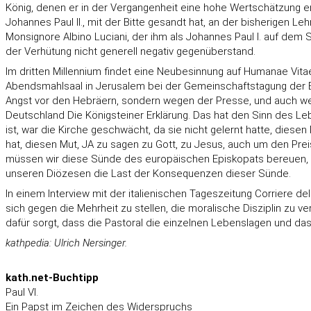
König, denen er in der Vergangenheit eine hohe Wertschätzung 
Johannes Paul II., mit der Bitte gesandt hat, an der bisherigen Le
Monsignore Albino Luciani, der ihm als Johannes Paul I. auf dem 
der Verhütung nicht generell negativ gegenüberstand.
Im dritten Millennium findet eine Neubesinnung auf Humanae Vita
Abendsmahlsaal in Jerusalem bei der Gemeinschaftstagung der Bi
Angst vor den Hebräern, sondern wegen der Presse, und auch wegen 
Deutschland Die Königsteiner Erklärung. Das hat den Sinn des 
ist, war die Kirche geschwächt, da sie nicht gelernt hatte, dies
hat, diesen Mut, JA zu sagen zu Gott, zu Jesus, auch um den Pre
müssen wir diese Sünde des europäischen Episkopats bereuen, des 
unseren Diözesen die Last der Konsequenzen dieser Sünde.
In einem Interview mit der italienischen Tageszeitung Corriere de
sich gegen die Mehrheit zu stellen, die moralische Disziplin zu ve
dafür sorgt, dass die Pastoral die einzelnen Lebenslagen und das
kathpedia:
Ulrich Nersinger
.
kath.net-Buchtipp
Paul VI.
Ein Papst im Zeichen des Widerspruchs