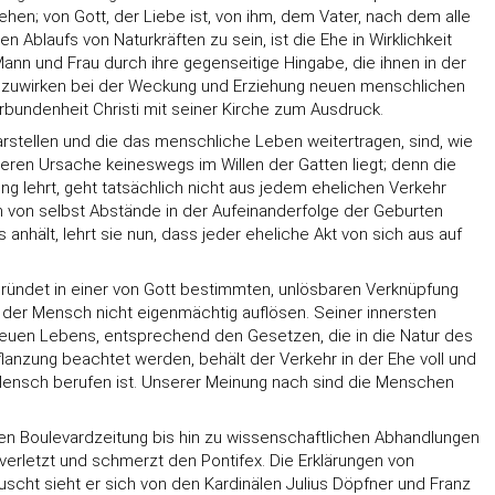
hen; von Gott, der Liebe ist, von ihm, dem Vater, nach dem alle
 Ablaufs von Naturkräften zu sein, ist die Ehe in Wirklichkeit
ann und Frau durch ihre gegenseitige Hingabe, die ihnen in der
menzuwirken bei der Weckung und Erziehung neuen menschlichen
bundenheit Christi mit seiner Kirche zum Ausdruck.
rstellen und die das menschliche Leben weitertragen, sind, wie
 deren Ursache keineswegs im Willen der Gatten liegt; denn die
g lehrt, geht tatsächlich nicht aus jedem ehelichen Verkehr
on von selbst Abstände in der Aufeinanderfolge der Geburten
hält, lehrt sie nun, dass jeder eheliche Akt von sich aus auf
gründet in einer von Gott bestimmten, unlösbaren Verknüpfung
f der Mensch nicht eigenmächtig auflösen. Seiner innersten
g neuen Lebens, entsprechend den Gesetzen, die in die Natur des
anzung beachtet werden, behält der Verkehr in der Ehe voll und
 Mensch berufen ist. Unserer Meinung nach sind die Menschen
chen Boulevardzeitung bis hin zu wissenschaftlichen Abhandlungen
 verletzt und schmerzt den Pontifex. Die Erklärungen von
uscht sieht er sich von den Kardinälen Julius Döpfner und Franz