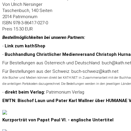
Von Ulrich Nersinger
Taschenbuch, 140 Seiten
2014 Patrimonium
ISBN 978-3-86417-027-0
Preis 15.30 EUR
Bestellmöglichkeiten bei unseren Partnern:
-
Link zum
kathShop
-
Buchhandlung Christlicher Medienversand Christoph Hurna
Für Bestellungen aus Österreich und Deutschland:
buch@kath.ne
Für Bestellungen aus der Schweiz:
buch-schweiz@kath.net
Alle Bücher und Medien können direkt bei KATH.NET in Zusammenarbeit mit der Buchhand
die anteiligen Portokosten dazugerechnet. Die Bestellungen werden in den jeweiligen Lände
-
direkt beim Verlag:
Patrimonium Verlag
EWTN: Bischof Laun und Pater Karl Wallner über HUMANAE 
Kurzporträt von Papst Paul VI. - englische Untertitel