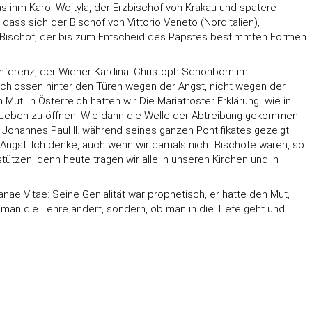
ihm Karol Wojtyla, der Erzbischof von Krakau und spätere
 dass sich der Bischof von Vittorio Veneto (Norditalien),
 ein Bischof, der bis zum Entscheid des Papstes bestimmten Formen
onferenz, der Wiener Kardinal Christoph Schönborn im
chlossen hinter den Türen wegen der Angst, nicht wegen der
In Österreich hatten wir Die Mariatroster Erklärung  wie in
as Leben zu öffnen. Wie dann die Welle der Abtreibung gekommen
 Johannes Paul II. während seines ganzen Pontifikates gezeigt
 Angst. Ich denke, auch wenn wir damals nicht Bischöfe waren, so
ützen, denn heute tragen wir alle in unseren Kirchen und in
nae Vitae: Seine Genialität war prophetisch, er hatte den Mut,
 ob man die Lehre ändert, sondern, ob man in die Tiefe geht und