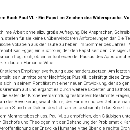
m Buch Paul VI. - Ein Papst im Zeichen des Widerspruchs. Vo
ch ihre Arbeit ohne allzu große Aufregung. Die Ansprachen, Schrei
n, stellen für sie keine unüberwindbaren Anforderungen dar. Die Te
einische Vokabeln aus der Taufe zu heben. Im Sommer des Jahres 1
nabt Karl Egger, ein Südtiroler, der den Papst seit den Dreißiger Ja
ensmann fragt sich, ob ein entscheidender Passus des Apostolische
klika lauten: Humanae Vitae.
 künstlichen Empfängnisverhütung auseinanderzusetzen. Am letzten 
eilt; sein unmittelbarer Nachfolger, Pius XII., bekräftigt diese 
ch in seinem Pontifikat mit einer neuen Entwicklung, der so genan
s Gremium auf und ergänzt es durch weitere Experten und katholisc
 die Väter der Kirchenversammlung feststellen: Bestimmte Fragen,
dium des Bevölkerungswachstums, der Familie und der Geburtenhä
 diesem Stand der Doktrin des Lehramtes beabsichtigt das Konzil ni
m Mehrheitsbeschluss, Paul VI. zu empfehlen, den Gläubigen unt
ch Bischöfe und Theologen mit der Behandlung der Problematik. Ka
e Veröffentlichung der Enzyklika Humanae Vitae über die rechte Or