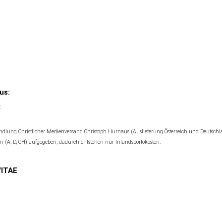
us:
t
lung Christlicher Medienversand Christoph Hurnaus (Auslieferung Österreich und Deutschl
rn (A, D, CH) aufgegeben, dadurch entstehen nur Inlandsportokosten.
VITAE