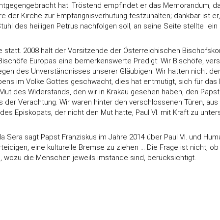
entgegengebracht hat. Tröstend empfindet er das Memorandum, das 
hre der Kirche zur Empfängnisverhütung festzuhalten; dankbar ist er,
Stuhl des heiligen Petrus nachfolgen soll, an seine Seite stellte 
e statt. 2008 hält der Vorsitzende der Österreichischen Bischofsk
schöfe Europas eine bemerkenswerte Predigt: Wir Bischöfe, vers
des Unverständnisses unserer Gläubigen. Wir hatten nicht den Mut! 
Lebens im Volke Gottes geschwächt, dies hat entmutigt, sich für d
en Mut des Widerstands, den wir in Krakau gesehen haben, den Papst
is der Verachtung. Wir waren hinter den verschlossenen Türen, aus
Episkopats, der nicht den Mut hatte, Paul VI. mit Kraft zu unterst
lla Sera sagt Papst Franziskus im Jahre 2014 über Paul VI. und Huma
rteidigen, eine kulturelle Bremse zu ziehen ... Die Frage ist nicht,
, wozu die Menschen jeweils imstande sind, berücksichtigt.