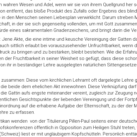
hrem wahren Wesen und Adel, wenn wir sie von ihrem Quellgrund her se
n entfernt, das bloße Produkt des Zufalls oder Ergebnis des blinden
e in den Menschen seinen Liebesplan verwirklicht. Darum streben M
schaft, in der sie sich gegenseitig vollenden, um mit Gott zusam
ürde eines sakramentalen Gnadenzeichens, und bringt darin die Ver
Jene Akte, die eine intime und keusche Vereinigung der Gatten da
en auch sittlich erlaubt bei vorauszusehender Unfruchtbarkeit, wenn
ck zu bringen und zu bestärken, bleibt bestehen. Wie die Erfahrun
en der Fruchtbarkeit in seiner Weisheit so gefügt, dass diese sch
ihr in beständiger Lehre ausgelegten natürlichen Sittengesetzes an
t zusammen: Diese vom kirchlichen Lehramt oft dargelegte Lehre 
 , die beide dem ehelichen Akt innewohnen. Diese Verknüpfung dar
d die Gattin aufs engste miteinander vereint, zugleich zur Zeugun
tlichen Gesichtspunkte der liebenden Vereinigung und der Fortpfl
Hinordnung auf die erhabene Aufgabe der Elternschaft, zu der der
hre zu erfassen.
an wenden  von der Titulierung Pillen-Paul seitens einer deuts
hofskonferenzen öffentlich in Opposition zum Heiligen Stuhl treten,
 (Schweiz) liest er mit ungläubigem Kopfschütteln. Persönlich enttä