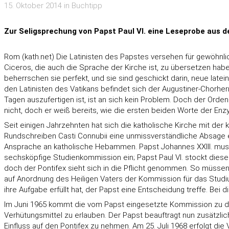
15. Oktober 2014 in Buchtipp
Zur Seligsprechung von Papst Paul VI. eine Leseprobe aus de
Rom (kath.net) Die Latinisten des Papstes versehen für gewöhnli
Ciceros, die auch die Sprache der Kirche ist, zu übersetzen habe
beherrschen sie perfekt, und sie sind geschickt darin, neue lat
den Latinisten des Vatikans befindet sich der Augustiner-Chorherre
Tagen auszufertigen ist, ist an sich kein Problem. Doch der Ord
nicht, doch er weiß bereits, wie die ersten beiden Worte der Enzy
Seit einigen Jahrzehnten hat sich die katholische Kirche mit der
Rundschreiben Casti Connubii eine unmissverständliche Absage ert
Ansprache an katholische Hebammen. Papst Johannes XXIII. muss si
sechsköpfige Studienkommission ein; Papst Paul VI. stockt diese
doch der Pontifex sieht sich in die Pflicht genommen. So müssen
auf Anordnung des Heiligen Vaters der Kommission für das Stu
ihre Aufgabe erfüllt hat, der Papst eine Entscheidung treffe. Bei
Im Juni 1965 kommt die vom Papst eingesetzte Kommission zu de
Verhütungsmittel zu erlauben. Der Papst beauftragt nun zusätzli
Einfluss auf den Pontifex zu nehmen. Am 25. Juli 1968 erfolgt di