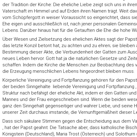
der Tradition der Kirche: Die eheliche Liebe zeigt sich uns in i
Vaterschaft im Himmel und auf Erden ihren Namen trägt. Weit davo
vom Schöpfergott in weiser Voraussicht so eingerichtet, dass si
Ehe eigen und ausschließlich ist, nach jener personalen Gemein
Lebens. Darüber hinaus hat für die Getauften die Ehe die hohe W
Über Wesen und Zielsetzung des ehelichen Aktes sagt der Papst: 
das letzte Konzil betont hat, zu achten und zu ehren; sie bleib
Bestimmung dieser Akte, die Verbundenheit der Gatten zum Ausdru
neues Leben hervor. Gott hat ja die natürlichen Gesetze und Zeit
schaffen. Indem die Kirche die Menschen zur Beobachtung des von 
die Erzeugung menschlichen Lebens hingeordnet bleiben muss.
Körperliche Vereinigung und Fortpflanzung gehören für den Paps
der beiden Sinngehalte  liebende Vereinigung und Fortpflanzung
Struktur nach befähigt der eheliche Akt, indem er den Gatten un
Mannes und der Frau eingeschrieben sind. Wenn die beiden wesen
ganz den Sinngehalt gegenseitiger und wahrer Liebe, und seine 
unserer Zeit durchaus imstande, die Vernunftgemäßheit dieser Le
Dass sich säkulare Stimmen gegen die Entscheidung aus dem Vatik
, hat der Papst geahnt. Die Tatsache aber, dass katholische Bisc
Königstein (Deutschland), Maria Trost (Österreich) und Solothurn