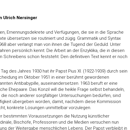
n Ulrich Nersinger
ben, Ernennungsdekrete und Verfügungen, die sie in die Sprache
xte übersetzen sie routiniert und zügig. Grammatik und Syntax
968 aber verlangt man von ihnen die Tugend der Geduld. Unter
hren persönlich kennt. Die Arbeit an der Enzyklika, die in diesen
n Schreibens schon feststeht. Den definitiven Text kennt er noch
Tag des Jahres 1930 hat ihr Papst Pius XI. (1922-1939) durch sein
Entscheidung im Oktober 1951 in einer berühmt gewordenen
nten Antibabypille, auseinandersetzen. 1963 beruft er eine
he Ehepaare. Das Konzil will die heikle Frage selbst behandeln,
 die noch anderer sorgfältiger Untersuchungen bedürfen, sind
ufigkeit übergeben worden, damit, nachdem diese Kommission
cht, konkrete Lösungen unmittelbar vorzulegen.
er bestimmten Voraussetzungen die Nutzung künstlicher
rdinäle, Bischöfe, Professoren und die Medien versuchen nun
dnung der Weitergabe menschlichen Lebens. Der Papst verbleibt in