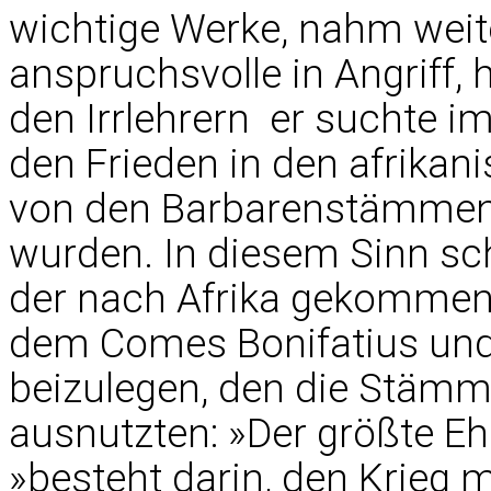
wichtige Werke, nahm weite
anspruchsvolle in Angriff, h
den Irrlehrern  er suchte im
den Frieden in den afrikan
von den Barbarenstämmen
wurden. In diesem Sinn sc
der nach Afrika gekommen 
dem Comes Bonifatius und
beizulegen, den die Stämme
ausnutzten: »Der größte Ehre
»besteht darin, den Krieg