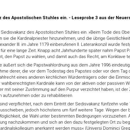
nz des Apostolischen Stuhles ein. - Leseprobe 3 aus der Neuer
 der Sedisvakanz des Apostolischen Stuhles ein. »Beim Tode des Ob
en sie die Kardinalpriester hinzunehmen, und die übrige Geistlichk
exander III. im Jahre 1179 einberufenen II. Laterankonzil wurde fe
 für eine lange Zeit. Knapp acht Jahrhunderte später nahm Papst Pa
ht, den Papst zu wählen, und damit auch das Recht, am Konklave t
 äußert sich die Papstwahlordnung aus dem Jahre 1996 eindeutig:
snahme derer, die vor dem Todestag des Papstes oder vor dem Tag 
Wahlrecht eines anderen kirchlichen Würdenträgers oder die Einmis
r der wahlberechtigten Kardinäle kann von der aktiven oder passiv
mit seiner Zustimmung auf den Purpur verzichtet haben, ist der Zut
n aufzunehmen oder zu rehabilitieren.
sind verpflichtet, nach dem Eintritt der Sedisvakanz fünfzehn vo
inausschieben, jedoch höchstens um fünf weitere Tage. Wegen der
Möglichkeit, die Wahl unter bestimmten Bedingungen vorzuziehen. Al
ufung nachzukommen und sich an den dazu festgelegten Ort zu beg
inalskollegium anerkannt werden muss« (Universi Dominici Gregis, I