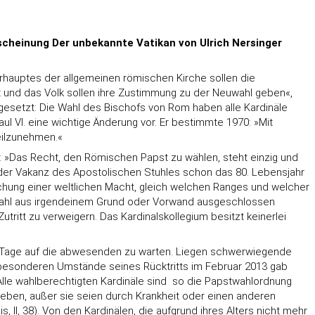
scheinung Der unbekannte Vatikan von Ulrich Nersinger
erhauptes der allgemeinen römischen Kirche sollen die
eit und das Volk sollen ihre Zustimmung zu der Neuwahl geben«,
stgesetzt: Die Wahl des Bischofs von Rom haben alle Kardinäle
ul VI. eine wichtige Änderung vor. Er bestimmte 1970: »Mit
eilzunehmen.«
 »Das Recht, den Römischen Papst zu wählen, steht einzig und
der Vakanz des Apostolischen Stuhles schon das 80. Lebensjahr
chung einer weltlichen Macht, gleich welchen Ranges und welcher
en Wahl aus irgendeinem Grund oder Vorwand ausgeschlossen
ritt zu verweigern. Das Kardinalskollegium besitzt keinerlei
lle Tage auf die abwesenden zu warten. Liegen schwerwiegende
 besonderen Umstände seines Rücktritts im Februar 2013 gab
le wahlberechtigten Kardinäle sind  so die Papstwahlordnung 
eben, außer sie seien durch Krankheit oder einen anderen
I, 38). Von den Kardinälen, die aufgrund ihres Alters nicht mehr