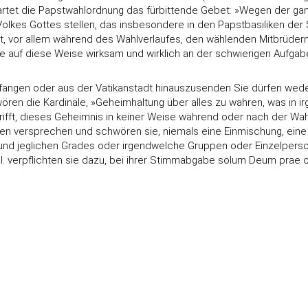
artet die Papstwahlordnung das fürbittende Gebet: »Wegen der ga
s Volkes Gottes stellen, das insbesondere in den Papstbasiliken de
et, vor allem während des Wahlverlaufes, den wählenden Mitbrüder
e auf diese Weise wirksam und wirklich an der schwierigen Aufgabe
pfangen oder aus der Vatikanstadt hinauszusenden Sie dürfen wed
hwören die Kardinäle, »Geheimhaltung über alles zu wahren, was in 
trifft, dieses Geheimnis in keiner Weise während oder nach der W
aßen versprechen und schwören sie, niemals eine Einmischung, ein
g und jeglichen Grades oder irgendwelche Gruppen oder Einzelpers
s II. verpflichten sie dazu, bei ihrer Stimmabgabe solum Deum prae 