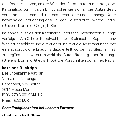
das Recht besitzen, an der Wahl des Papstes teilzunehmen, erw
Kardinalspurpur mit sich bringt, sollen sie sich an die Spitze de
versammelt ist, damit durch das beharrliche und inständige Geb
notwendige Erleuchtung des Heiligen Geistes zuteil werde, und si
(Universi Dominici Gregis, II, 85).
Im Konklave ist es den Kardinälen untersagt, Botschaften zu em
verfolgen. Am Ort der Papstwahl, in der Sixtinischen Kapelle, sc
Wahlort geschieht und direkt oder indirekt die Abstimmungen be
eine ausdrückliche Erlaubnis dazu erteilt worden ist. Gleicherm
zu begünstigen, wodurch weltliche Autoritäten jeglicher Ordnun
(Universi Dominici Gregis, II, 53). Die Vorschriften Johannes Paul
kath.net-Buchtipp
Der unbekannte Vatikan
Von Ulrich Nersinger
Hardcover, 272 Seiten
2014 Media Maria
ISBN 978-3-9816344-1-9
Preis 19.50 EUR
Bestellmöglichkeiten bei unseren Partnern:
-
Link zum
kathShop