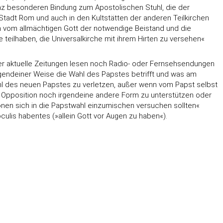
nz besonderen Bindung zum Apostolischen Stuhl, die der
r Stadt Rom und auch in den Kultstätten der anderen Teilkirchen
n vom allmächtigen Gott der notwendige Beistand und die
 teilhaben, die Universalkirche mit ihrem Hirten zu versehen«
er aktuelle Zeitungen lesen noch Radio- oder Fernsehsendungen
irgendeiner Weise die Wahl des Papstes betrifft und was am
ahl des neuen Papstes zu verletzen, außer wenn vom Papst selbst
e Opposition noch irgendeine andere Form zu unterstützen oder
onen sich in die Papstwahl einzumischen versuchen sollten«
oculis habentes (»allein Gott vor Augen zu haben«).