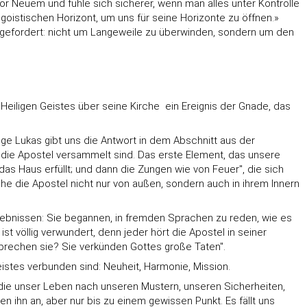
vor Neuem und fühle sich sicherer, wenn man alles unter Kontrolle
istischen Horizont, um uns für seine Horizonte zu öffnen.»
gefordert: nicht um Langeweile zu überwinden, sondern um den
eiligen Geistes über seine Kirche  ein Ereignis der Gnade, das
ge Lukas gibt uns die Antwort in dem Abschnitt aus der
 die Apostel versammelt sind. Das erste Element, das unsere
as Haus erfüllt; und dann die Zungen wie von Feuer", die sich
he die Apostel nicht nur von außen, sondern auch in ihrem Innern
Ergebnissen: Sie begannen, in fremden Sprachen zu reden, wie es
 völlig verwundert, denn jeder hört die Apostel in seiner
rechen sie? Sie verkünden Gottes große Taten".
istes verbunden sind: Neuheit, Harmonie, Mission.
, die unser Leben nach unseren Mustern, unseren Sicherheiten,
hn an, aber nur bis zu einem gewissen Punkt. Es fällt uns