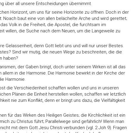
ung über all unsere Entscheidungen übernimmt.
en Horizont, um uns für seine Horizonte zu öffnen. Doch in der
t: Noach baut eine von allen belächelte Arche und wird gerettet;
s Volk in die Freiheit; die Apostel, die furchtsam im
eit willen, die Suche nach dem Neuen, um die Langeweile zu
re Gelassenheit, denn Gott liebt uns und will nur unser Bestes.
istes? Sind wir mutig, die neuen Wege zu beschreiten, die die
en haben?
arismen, der Gaben bringt, doch unter seinem Wirken ist all das
n allem in die Harmonie. Die Harmonie bewirkt in der Kirche der
 die Harmonie.
selbst die Verschiedenheit schaffen wollen und uns in unseren
hen Plänen die Einheit herstellen wollen, schaffen wir letztlich
eit nie zum Konflikt, denn er bringt uns dazu, die Vielfältigkeit
 für das Wirken des Heiligen Geistes; die Kirchlichkeit ist ein
 mich zu Christus führt; Parallelwege sind gefährlich! Wenn man
nicht mit dem Gott Jesu Christi verbunden (vgl. 2 Joh 9). Fragen