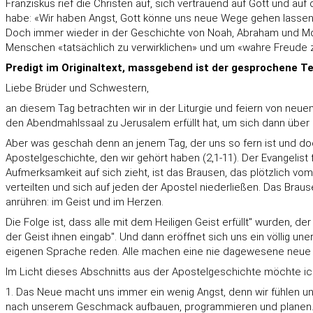
Franziskus rief die Christen auf, sich vertrauend auf Gott und au
habe: «Wir haben Angst, Gott könne uns neue Wege gehen lassen,
Doch immer wieder in der Geschichte von Noah, Abraham und Mo
Menschen «tatsächlich zu verwirklichen» und um «wahre Freude 
Predigt im Originaltext, massgebend ist der gesprochene Te
Liebe Brüder und Schwestern,
an diesem Tag betrachten wir in der Liturgie und feiern von neue
den Abendmahlssaal zu Jerusalem erfüllt hat, um sich dann über 
Aber was geschah denn an jenem Tag, der uns so fern ist und doc
Apostelgeschichte, den wir gehört haben (2,1-11). Der Evangelis
Aufmerksamkeit auf sich zieht, ist das Brausen, das plötzlich vom
verteilten und sich auf jeden der Apostel niederließen. Das Brau
anrühren: im Geist und im Herzen.
Die Folge ist, dass alle mit dem Heiligen Geist erfüllt" wurden,
der Geist ihnen eingab". Und dann eröffnet sich uns ein völlig u
eigenen Sprache reden. Alle machen eine nie dagewesene neue Er
Im Licht dieses Abschnitts aus der Apostelgeschichte möchte ic
1. Das Neue macht uns immer ein wenig Angst, denn wir fühlen uns
nach unserem Geschmack aufbauen, programmieren und planen. Und