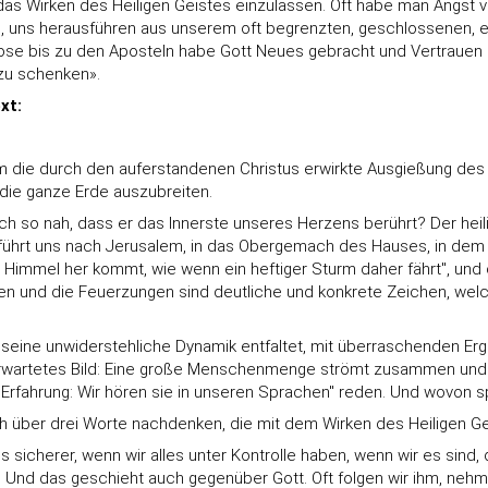
f das Wirken des Heiligen Geistes einzulassen. Oft habe man Angst 
 uns herausführen aus unserem oft begrenzten, geschlossenen, ego
se bis zu den Aposteln habe Gott Neues gebracht und Vertrauen 
zu schenken».
xt:
m die durch den auferstandenen Christus erwirkte Ausgießung des H
die ganze Erde auszubreiten.
h so nah, dass er das Innerste unseres Herzens berührt? Der heili
t führt uns nach Jerusalem, in das Obergemach des Hauses, in dem
 Himmel her kommt, wie wenn ein heftiger Sturm daher fährt", und d
sen und die Feuerzungen sind deutliche und konkrete Zeichen, welc
 der seine unwiderstehliche Dynamik entfaltet, mit überraschenden 
nerwartetes Bild: Eine große Menschenmenge strömt zusammen und ist
fahrung: Wir hören sie in unseren Sprachen" reden. Und wovon sp
h über drei Worte nachdenken, die mit dem Wirken des Heiligen Ge
 sicherer, wenn wir alles unter Kontrolle haben, wenn wir es sind
 das geschieht auch gegenüber Gott. Oft folgen wir ihm, nehmen i