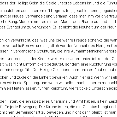
dass der Heilige Geist die Seele unseres Lebens ist und die Führ
rausführen aus unserem oft begrenzten, geschlossenen, egoistisch
ngt er Neues, verwandelt und verlangt, dass man ihm völlig vertrau
erheißung; Mose nimmt es mit der Macht des Pharao auf und führt da
s Evangelium zu verkünden. Es ist nicht die Neuheit um der Neuh
ächlich verwirklicht, das, was uns die wahre Freude schenkt, die wah
der verschließen wir uns ängstlich vor der Neuheit des Heiligen Ge
ossen in vergängliche Strukturen, die ihre Aufnahmefähigkeit verlor
st Unordnung in der Kirche, weil er die Unterschiedlichkeit der Ch
heit, was nicht Einförmigkeit bedeutet, sondern eine Rückführung vo
 mir sehr gefällt: Der Heilige Geist ipse harmonia est"  ist selbst
erwecken und zugleich die Einheit bewirken. Auch hier gilt: Wenn wir 
hren wir in die Spaltung; und wenn wir selbst nach unseren menschlic
eist leiten lassen, führen Reichtum, Vielfältigkeit, Unterschiedlichk
Hirten, die ein spezielles Charisma und Amt haben, ist ein Zeichen
, für jede Bewegung. Die Kirche ist es, die mir Christus bringt und
irchlichen Gemeinschaft zu bewegen, und nicht darin bleibt, ist man 