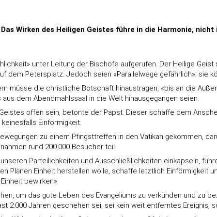
Das Wirken des Heiligen Geistes führe in die Harmonie, nicht 
ichkeit» unter Leitung der Bischöfe aufgerufen. Der Heilige Geist 
f dem Petersplatz. Jedoch seien «Parallelwege gefährlich»; sie kön
rn müsse die christliche Botschaft hinaustragen, «bis an die Auße
es aus dem Abendmahlssaal in die Welt hinausgegangen seien.
eistes offen sein, betonte der Papst. Dieser schaffe dem Anschein
keinesfalls Einförmigkeit.
 Bewegungen zu einem Pfingsttreffen in den Vatikan gekommen, dar
ahmen rund 200.000 Besucher teil.
nseren Parteilichkeiten und Ausschließlichkeiten einkapseln, führe
änen Einheit herstellen wolle, schaffe letztlich Einförmigkeit un
 Einheit bewirken».
ugehen, um das gute Leben des Evangeliums zu verkünden und zu b
ast 2.000 Jahren geschehen sei, sei kein weit entferntes Ereignis,