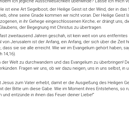
, indem ich jegliche Ausschließlichkeit überwinde? Lasse ich mich vo
e ist eine Art Segelboot; der Heilige Geist ist der Wind, der in das
eb, ohne seine Gnade kommen wir nicht voran. Der Heilige Geist l
ezogenen, in ihr Gehege eingeschlossenen Kirche; er drängt uns, 
laubens, der Begegnung mit Christus zu übertragen.
fast zweitausend Jahren geschah, ist kein weit von uns entferntes E
on Jerusalem ist der Anfang, ein Anfang, der sich über die Zeit hin
ass sie sie alle erreicht. Wie wir im Evangelium gehört haben, sag
h 14,16).
ßen der Welt zu durchwandern und das Evangelium zu überbringen! De
rkünden. Fragen wir uns, ob wir dazu neigen, uns in uns selbst, in
mit Jesus zum Vater erhebt, damit er die Ausgießung des Heiligen G
t der Bitte um diese Gabe. Wie im Moment ihres Entstehens, so ru
gen und entzünde in ihnen das Feuer deiner Liebe!"