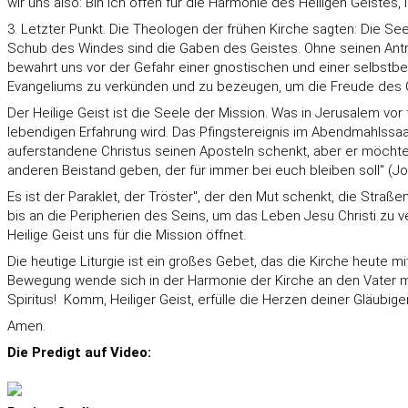
wir uns also: Bin ich offen für die Harmonie des Heiligen Geistes
3. Letzter Punkt. Die Theologen der frühen Kirche sagten: Die Seel
Schub des Windes sind die Gaben des Geistes. Ohne seinen Antri
bewahrt uns vor der Gefahr einer gnostischen und einer selbstb
Evangeliums zu verkünden und zu bezeugen, um die Freude des G
Der Heilige Geist ist die Seele der Mission. Was in Jerusalem vor 
lebendigen Erfahrung wird. Das Pfingstereignis im Abendmahlssaal v
auferstandene Christus seinen Aposteln schenkt, aber er möchte, d
anderen Beistand geben, der für immer bei euch bleiben soll" (Jo
Es ist der Paraklet, der Tröster", der den Mut schenkt, die Stra
bis an die Peripherien des Seins, um das Leben Jesu Christi zu ve
Heilige Geist uns für die Mission öffnet.
Die heutige Liturgie ist ein großes Gebet, das die Kirche heute 
Bewegung wende sich in der Harmonie der Kirche an den Vater mi
Spiritus!  Komm, Heiliger Geist, erfülle die Herzen deiner Gläubi
Amen.
Die Predigt auf Video: