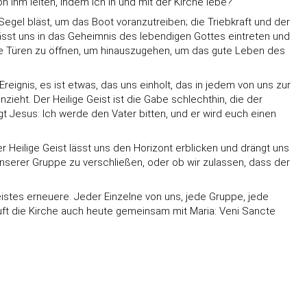
n ihm leiten, indem ich in und mit der Kirche lebe?
 Segel bläst, um das Boot voranzutreiben; die Triebkraft und der
ässt uns in das Geheimnis des lebendigen Gottes eintreten und
die Türen zu öffnen, um hinauszugehen, um das gute Leben des
reignis, es ist etwas, das uns einholt, das in jedem von uns zur
zieht. Der Heilige Geist ist die Gabe schlechthin, die der
t Jesus: Ich werde den Vater bitten, und er wird euch einen
r Heilige Geist lässt uns den Horizont erblicken und drängt uns
 unserer Gruppe zu verschließen, oder ob wir zulassen, dass der
eistes erneuere. Jeder Einzelne von uns, jede Gruppe, jede
ft die Kirche auch heute gemeinsam mit Maria: Veni Sancte