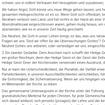
schwer, uns in vollem Vertrauen ihm hinzugeben und zuzulassen, 
Wir haben Angst, Gott könne uns neue Wege gehen lassen, uns he
gesamten Heilsgeschichte ist es so: Wenn Gott sich offenbart, bri
Abraham verlässt sein Land, und hat nichts in der Hand als eine V
Abendmahlssaal eingeschlossen waren, gehen mutig hinaus, um da
überwinden, wie es in unserer Zeit häufig geschieht.
Die Neuheit, die Gott in unser Leben bringt, ist das, was uns tats
Fragen wir uns: Sind wir offen für die Überraschungen Gottes"? O
Neuheit Gottes uns anbietet, oder verteidigen wir uns, eingeschl
2. Ein zweiter Gedanke: Dem Anschein nach schafft der Heilige Gei
ein großer Reichtum, denn der Heilige Geist ist der Geist der Ein
Heilige Geist. Einer der Kirchenväter verwendet einen Ausdruck, der
Nur er kann die Unterschiedlichkeit, die Pluralität, die Vielfalt 
Parteilichkeiten, in unseren Ausschließlichkeiten verschließen, fü
die Einförmigkeit, die Schematisierung. Wenn wir uns hingegen vom G
im Miteinander der Kirche zu leben.
Das gemeinsame Unterwegssein in der Kirche unter der Führung der 
grundsätzliches Merkmal für jeden Christen, für jede Gemeinschaft
sich darauf einlässt, sich jenseits (proagon) der Lehre und der k