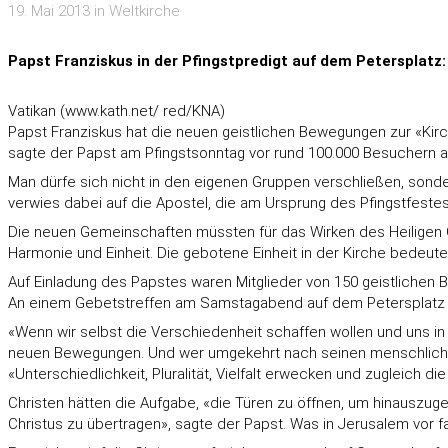
19. Mai 2013 in Weltkirche
Papst Franziskus in der Pfingstpredigt auf dem Petersplatz: 
Vatikan (www.kath.net/ red/KNA)
Papst Franziskus hat die neuen geistlichen Bewegungen zur «Kirchl
sagte der Papst am Pfingstsonntag vor rund 100.000 Besuchern au
Man dürfe sich nicht in den eigenen Gruppen verschließen, sonde
verwies dabei auf die Apostel, die am Ursprung des Pfingstfest
Die neuen Gemeinschaften müssten für das Wirken des Heiligen G
Harmonie und Einheit. Die gebotene Einheit in der Kirche bedeute 
Auf Einladung des Papstes waren Mitglieder von 150 geistlichen
An einem Gebetstreffen am Samstagabend auf dem Petersplatz n
«Wenn wir selbst die Verschiedenheit schaffen wollen und uns in u
neuen Bewegungen. Und wer umgekehrt nach seinen menschlichen Pl
«Unterschiedlichkeit, Pluralität, Vielfalt erwecken und zugleich die
Christen hätten die Aufgabe, «die Türen zu öffnen, um hinausz
Christus zu übertragen», sagte der Papst. Was in Jerusalem vor f