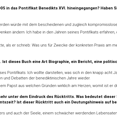
005 in das Pontifikat Benedikts XVI. hineingegangen? Haben 
 werden würde mit dem bescheidenen und zugleich kompromisslose
enken ändern. Ich habe in den Jahren seines Pontifikats erfahren, d
atte, als er schrieb: Was uns für Zwecke der konkreten Praxis am m
Ist dieses Buch eine Art Biographie, ein Bericht, eine politisc
s Pontifikats. Ich wollte darstellen, was sich in den knapp acht Jah
n und Debatten der benediktinischen Jahre wieder.
dem Papst aus welchen Gründen wirklich am Herzen, womit ist er d
h sehr unter dem Eindruck des Rücktritts. Was bedeutet dieser
tszeit? Ist dieser Rücktritt auch ein Deutungshinweis auf b
rs und auch der Seele, einem schwächer werdenden Lebensatem al