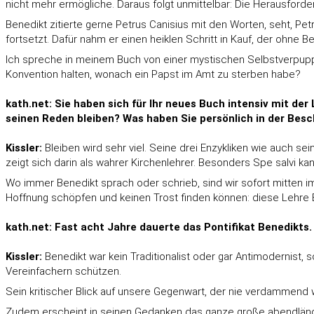
nicht mehr ermögliche. Daraus folgt unmittelbar: Die Herausforde
Benedikt zitierte gerne Petrus Canisius mit den Worten, seht, Pet
fortsetzt. Dafür nahm er einen heiklen Schritt in Kauf, der ohne Bei
Ich spreche in meinem Buch von einer mystischen Selbstverpupp
Konvention halten, wonach ein Papst im Amt zu sterben habe?
kath.net: Sie haben sich für Ihr neues Buch intensiv mit de
seinen Reden bleiben? Was haben Sie persönlich in der Bes
Kissler:
Bleiben wird sehr viel. Seine drei Enzykliken wie auch s
zeigt sich darin als wahrer Kirchenlehrer. Besonders Spe salvi 
Wo immer Benedikt sprach oder schrieb, sind wir sofort mitten 
Hoffnung schöpfen und keinen Trost finden können: diese Lehre
kath.net: Fast acht Jahre dauerte das Pontifikat Benedikt
Kissler:
Benedikt war kein Traditionalist oder gar Antimodernist,
Vereinfachern schützen.
Sein kritischer Blick auf unsere Gegenwart, der nie verdammend 
Zudem erscheint in seinen Gedanken das ganze große abendländisch