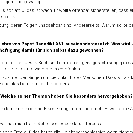
rungen sind gewaltig.
rus schläft. Judas ist wach. Er wollte offenbar sicherstellen, das
spiel ist.
ung, deren Folgen unabsehbar sind. Andererseits: Warum sollte d
r Lehre von Papst Benedikt XVI. auseinandergesetzt. Was wird 
chäftigung damit für sich selbst dazu gewonnen?
ein dreiteiliges Jesus-Buch sind ein ideales geistiges Marschgepäc
kann ich zur Lektüre wärmstens empfehlen.
im spannenden Ringen um die Zukunft des Menschen. Dass wir als 
 Benedikts berührt mich besonders.
s. Welche seiner Themen haben Sie besonders hervorgehoben?
 sondern eine moderne Erscheinung durch und durch. Er wollte die
war, hat mich beim Schreiben besonders interessiert.
e Erbe auf, das heute allzu leicht vernachlässigt, wenn nicht gar