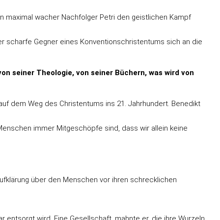
s ein maximal wacher Nachfolger Petri den geistlichen Kampf
er scharfe Gegner eines Konventionschristentums sich an die
von seiner Theologie, von seiner Büchern, was wird von
k auf dem Weg des Christentums ins 21. Jahrhundert. Benedikt
Menschen immer Mitgeschöpfe sind, dass wir allein keine
 Aufklärung über den Menschen vor ihren schrecklichen
 entsorgt wird. Eine Gesellschaft, mahnte er, die ihre Wurzeln