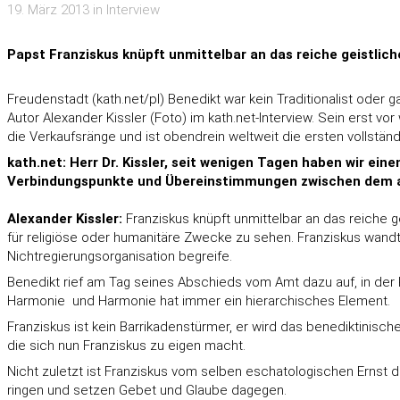
19. März 2013 in Interview
Papst Franziskus knüpft unmittelbar an das reiche geistliche
Freudenstadt (kath.net/pl) Benedikt war kein Traditionalist oder
Autor Alexander Kissler (Foto) im kath.net-Interview. Sein erst 
die Verkaufsränge und ist obendrein weltweit die ersten vollstä
kath.net: Herr Dr. Kissler, seit wenigen Tagen haben wir ei
Verbindungspunkte und Übereinstimmungen zwischen dem 
Alexander Kissler:
Franziskus knüpft unmittelbar an das reiche ge
für religiöse oder humanitäre Zwecke zu sehen. Franziskus wandte 
Nichtregierungsorganisation begreife.
Benedikt rief am Tag seines Abschieds vom Amt dazu auf, in der Kir
Harmonie  und Harmonie hat immer ein hierarchisches Element.
Franziskus ist kein Barrikadenstürmer, er wird das benediktinisc
die sich nun Franziskus zu eigen macht.
Nicht zuletzt ist Franziskus vom selben eschatologischen Ernst
ringen und setzen Gebet und Glaube dagegen.