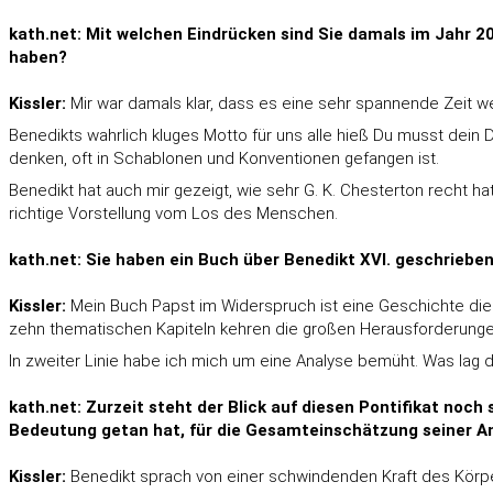
kath.net: Mit welchen Eindrücken sind Sie damals im Jahr 2
haben?
Kissler:
Mir war damals klar, dass es eine sehr spannende Zeit
Benedikts wahrlich kluges Motto für uns alle hieß Du musst dein D
denken, oft in Schablonen und Konventionen gefangen ist.
Benedikt hat auch mir gezeigt, wie sehr G. K. Chesterton recht h
richtige Vorstellung vom Los des Menschen.
kath.net: Sie haben ein Buch über Benedikt XVI. geschrieben. 
Kissler:
Mein Buch Papst im Widerspruch ist eine Geschichte diese
zehn thematischen Kapiteln kehren die großen Herausforderunge
In zweiter Linie habe ich mich um eine Analyse bemüht. Was lag 
kath.net: Zurzeit steht der Blick auf diesen Pontifikat noc
Bedeutung getan hat, für die Gesamteinschätzung seiner Am
Kissler:
Benedikt sprach von einer schwindenden Kraft des Körpe