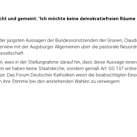
cht und gemeint: "Ich möchte keine demokratiefreien Räume in
hts der jüngsten Aussagen der Bundesvorsitzenden der Grünen, Cla
terview mit der Augsburger Allgemeinen über die pastorale Neuor
sellschaft.
n, wies in der Stellungnahme darauf hin, dass diese Aussage ein
 wir haben keine Staatskirche, sondern gemäß Art. GG 137 ordnet
ze. Das Forum Deutscher Katholiken weist die beabsichtigten Ei
en ihre Stimme bei den anstehenden Wahlen zu verweigern.