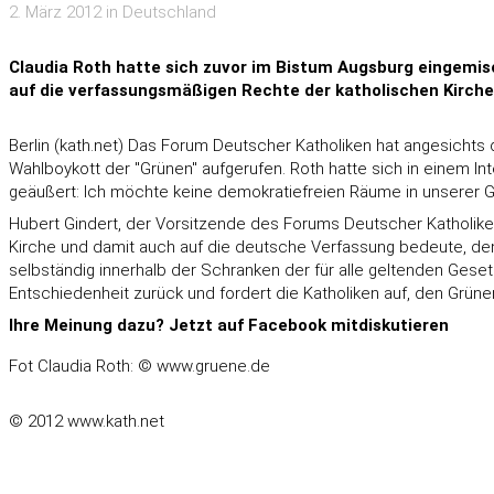
2. März 2012 in Deutschland
Claudia Roth hatte sich zuvor im Bistum Augsburg eingemis
auf die verfassungsmäßigen Rechte der katholischen Kirche
Berlin (kath.net) Das Forum Deutscher Katholiken hat angesic
Wahlboykott der "Grünen" aufgerufen. Roth hatte sich in einem In
geäußert: Ich möchte keine demokratiefreien Räume in unserer Ge
Hubert Gindert, der Vorsitzende des Forums Deutscher Katholike
Kirche und damit auch auf die deutsche Verfassung bedeute, denn
selbständig innerhalb der Schranken der für alle geltenden Geset
Entschiedenheit zurück und fordert die Katholiken auf, den Grün
Ihre Meinung dazu? Jetzt auf Facebook mitdiskutieren
Fot Claudia Roth: © www.gruene.de
© 2012 www.kath.net