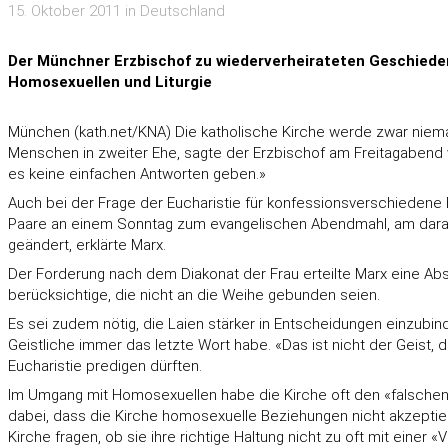
15. Oktober 2011 in Deutschland
Der Münchner Erzbischof zu wiederverheirateten Geschiedene
Homosexuellen und Liturgie
München (kath.net/KNA) Die katholische Kirche werde zwar niema
Menschen in zweiter Ehe, sagte der Erzbischof am Freitagabend 
es keine einfachen Antworten geben.»
Auch bei der Frage der Eucharistie für konfessionsverschiedene 
Paare an einem Sonntag zum evangelischen Abendmahl, am darauf 
geändert, erklärte Marx.
Der Forderung nach dem Diakonat der Frau erteilte Marx eine Abs
berücksichtige, die nicht an die Weihe gebunden seien.
Es sei zudem nötig, die Laien stärker in Entscheidungen einzubin
Geistliche immer das letzte Wort habe. «Das ist nicht der Geist, 
Eucharistie predigen dürften.
Im Umgang mit Homosexuellen habe die Kirche oft den «falschen 
dabei, dass die Kirche homosexuelle Beziehungen nicht akzeptier
Kirche fragen, ob sie ihre richtige Haltung nicht zu oft mit einer 