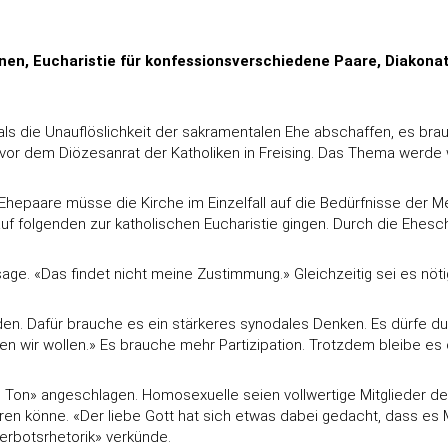
n, Eucharistie für konfessionsverschiedene Paare, Diakonat 
ls die Unauflöslichkeit der sakramentalen Ehe abschaffen, es bra
vor dem Diözesanrat der Katholiken in Freising. Das Thema werde 
Ehepaare müsse die Kirche im Einzelfall auf die Bedürfnisse der M
folgenden zur katholischen Eucharistie gingen. Durch die Ehesch
age. «Das findet nicht meine Zustimmung.» Gleichzeitig sei es nöt
den. Dafür brauche es ein stärkeres synodales Denken. Es dürfe du
den wir wollen.» Es brauche mehr Partizipation. Trotzdem bleibe es
Ton» angeschlagen. Homosexuelle seien vollwertige Mitglieder de
en könne. «Der liebe Gott hat sich etwas dabei gedacht, dass es 
«Verbotsrhetorik» verkünde.