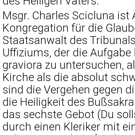
des Heiligen Vaters.
Msgr. Charles Scicluna ist 
Kongregation für die Glaube
Staatsanwalt des Tribunals 
Uffiziums, der die Aufgabe 
graviora zu untersuchen, a
Kirche als die absolut sch
sind die Vergehen gegen di
die Heiligkeit des Bußsak
das sechste Gebot (Du soll
durch einen Kleriker mit e