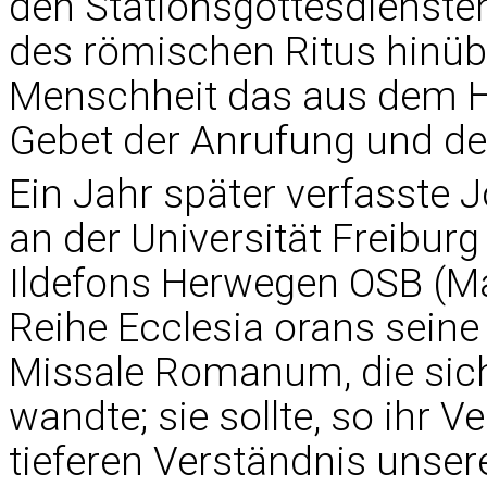
den Stationsgottesdiensten 
des römischen Ritus hinüb
Menschheit das aus dem 
Gebet der Anrufung und der
Ein Jahr später verfasste 
an der Universität Freiburg
Ildefons Herwegen OSB (M
Reihe Ecclesia orans seine
Missale Romanum, die sich
wandte; sie sollte, so ihr 
tieferen Verständnis unse