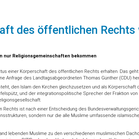
aft des öffentlichen Rechts
nen nur Religionsgemeinschaften bekommen
tus einer Körperschaft des öffentlichen Rechts erhalten. Das geht a
leine Anfrage des Landtagsabgeordneten Thomas Günther (CDU) her
teht, den Islam den Kirchen gleichzusetzen und als Körperschaft 
elspütz, und der integrationspolitische Sprecher der Fraktion von
eligionsgesellschaft.
en Rechts ist nach einer Entscheidung des Bundesverwaltungsgeri
ionsstrukturen, sondern nur die alle Muslime umfassende islamisch
and lebenden Muslime zu den verschiedenen muslimischen Dachorg