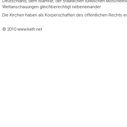
Deutschland, dem Islamrat, der staatlichen türkischen Moschee
Weltanschauungen gleichberechtigt nebeneinander.
Die Kirchen haben als Körperschaften des öffentlichen Rechts ein
© 2010 www.kath.net