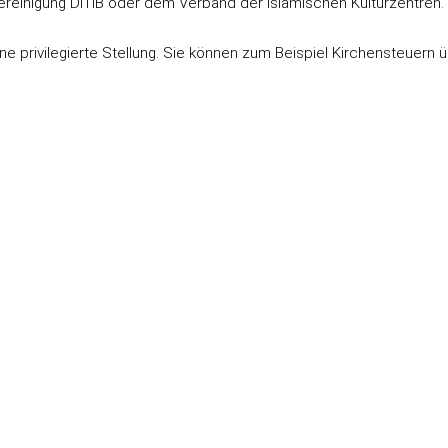
vereinigung DITIB oder dem Verband der Islamischen Kulturzentre
e privilegierte Stellung. Sie können zum Beispiel Kirchensteuern 