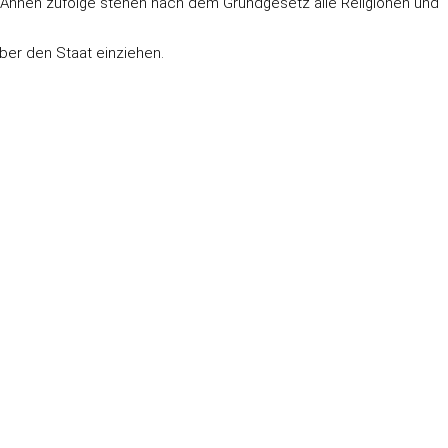
n. Ahnen zufolge stehen nach dem Grundgesetz alle Religionen und
über den Staat einziehen.