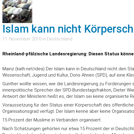
Islam kann nicht Körpersch
11. November 2010 in Deutschland
Rheinland-pfälzische Landesregierung: Diesen Status kön
Mainz (kath.net/idea) Der Islam kann in Deutschland nicht den Sta
Wissenschaft, Jugend und Kultur, Doris Ahnen (SPD), auf eine K
Günther wollte wissen, wie die Landesregierung zu Forderungen s
innenpolitische Sprecher der SPD-Bundestagsfraktion, Dieter Wief
Antwort der Ministerin heißt es, der Islam sei keine organisierte R
Voraussetzung für den Status einer Körperschaft des öffentlich
Organisationsgrad verfügt. Der Islam kenne aber keine Organisat
15 Prozent der Muslime in Verbänden organisiert
Nach Schätzungen gehörten nur etwa 15 Prozent der in Deutschl