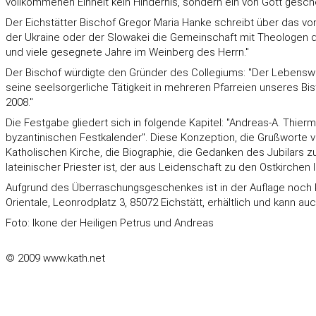
vollkommenen Einheit kein Hindernis, sondern ein von Gott geschen
Der Eichstätter Bischof Gregor Maria Hanke schreibt über das von
der Ukraine oder der Slowakei die Gemeinschaft mit Theologen der
und viele gesegnete Jahre im Weinberg des Herrn."
Der Bischof würdigte den Gründer des Collegiums: "Der Lebensweg 
seine seelsorgerliche Tätigkeit in mehreren Pfarreien unseres Bi
2008."
Die Festgabe gliedert sich in folgende Kapitel: "Andreas-A. Thie
byzantinischen Festkalender". Diese Konzeption, die Grußworte v
Katholischen Kirche, die Biographie, die Gedanken des Jubilars z
lateinischer Priester ist, der aus Leidenschaft zu den Ostkirchen l
Aufgrund des Überraschungsgeschenkes ist in der Auflage noch ke
Orientale, Leonrodplatz 3, 85072 Eichstätt, erhältlich und kann a
Foto: Ikone der Heiligen Petrus und Andreas
© 2009 www.kath.net