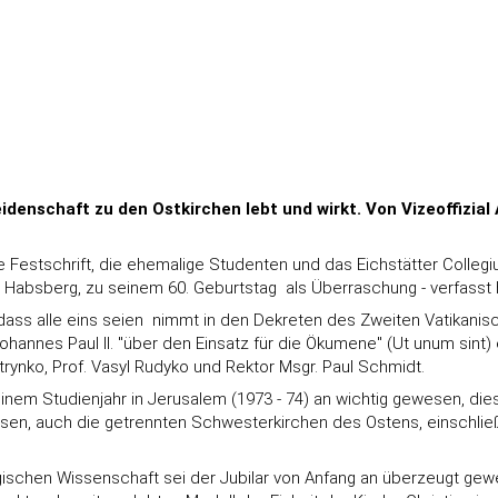
idenschaft zu den Ostkirchen lebt und wirkt. Von Vizeoffizial 
ie Festschrift, die ehemalige Studenten und das Eichstätter Collegi
 Habsberg, zu seinem 60. Geburtstag  als Überraschung - verfasst
ss alle eins seien  nimmt in den Dekreten des Zweiten Vatikanis
ohannes Paul II. "über den Einsatz für die Ökumene" (Ut unum sint) 
trynko, Prof. Vasyl Rudyko und Rektor Msgr. Paul Schmidt.
nem Studienjahr in Jerusalem (1973 - 74) an wichtig gewesen, dies
en, auch die getrennten Schwesterkirchen des Ostens, einschließli
ogischen Wissenschaft sei der Jubilar von Anfang an überzeugt ge