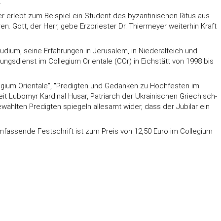
.
er erlebt zum Beispiel ein Student des byzantinischen Ritus aus
. Gott, der Herr, gebe Erzpriester Dr. Thiermeyer weiterhin Kraft
udium, seine Erfahrungen in Jerusalem, in Niederalteich und
ngsdienst im Collegium Orientale (COr) in Eichstätt von 1998 bis
legium Orientale", "Predigten und Gedanken zu Hochfesten im
t Lubomyr Kardinal Husar, Patriarch der Ukrainischen Griechisch-
wählten Predigten spiegeln allesamt wider, dass der Jubilar ein
mfassende Festschrift ist zum Preis von 12,50 Euro im Collegium