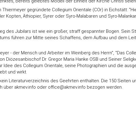
ktes, bereits gelebtes Modell der Einheit der Kirche Christi seien
 Thiermeyer gegründete Collegium Orientale (COr) in Eichstätt: "Hi
 Kopten, Äthiopier, Syrer oder Syro-Malabaren und Syro-Malankaren
des Jubilars ist wie ein großer, straff gespannter Bogen. Sein St
stums führen zur Mitte seines Schaffens, dem Aufbau und dem Leitu
rmeyer - der Mensch und Arbeiter im Weinberg des Herrn", "Das Col
on Diözesanbischof Dr. Gregor Maria Hanke OSB und Seiner Seligkei
ur Idee des Collegium Orientale, seine Photographien und die ausge
ebt und wirkt.
in Literaturverzeichnis des Geehrten enthalten. Die 150 Seiten u
uch über
akmev.info
oder
office@akmev.info
bezogen werden.