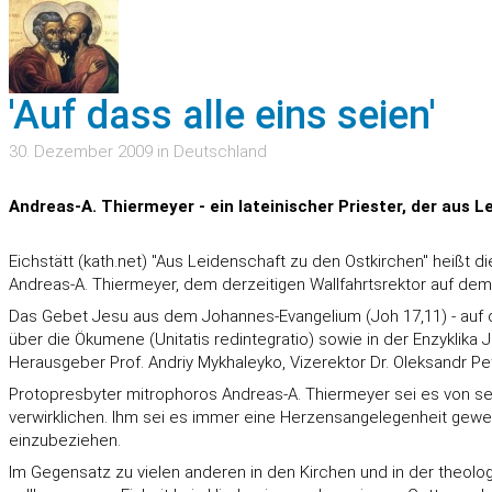
'Auf dass alle eins seien'
30. Dezember 2009 in Deutschland
Andreas-A. Thiermeyer - ein lateinischer Priester, der aus Le
Eichstätt (kath.net) "Aus Leidenschaft zu den Ostkirchen" heißt d
Andreas-A. Thiermeyer, dem derzeitigen Wallfahrtsrektor auf dem
Das Gebet Jesu aus dem Johannes-Evangelium (Joh 17,11) - auf da
über die Ökumene (Unitatis redintegratio) sowie in der Enzyklika J
Herausgeber Prof. Andriy Mykhaleyko, Vizerektor Dr. Oleksandr Pe
Protopresbyter mitrophoros Andreas-A. Thiermeyer sei es von sei
verwirklichen. Ihm sei es immer eine Herzensangelegenheit gewes
einzubeziehen.
Im Gegensatz zu vielen anderen in den Kirchen und in der theol