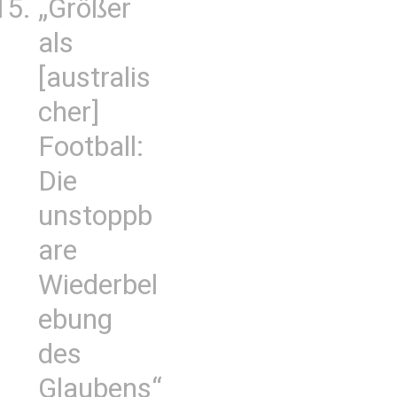
„Größer
als
[australis
cher]
Football:
Die
unstoppb
are
Wiederbel
ebung
des
Glaubens“