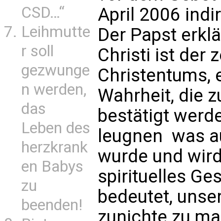
CSD…“
April 2006 ind
Leihmutte
Der Papst erklä
r soll
Christi ist der
gezwunge
Christentums, 
n werden,
Wahrheit, die z
das
bestätigt werd
Leben des
leugnen  was a
herzkrank
wurde und wird 
en Babys
spirituelles G
zu
bedeutet, unse
beenden!
zunichte zu ma