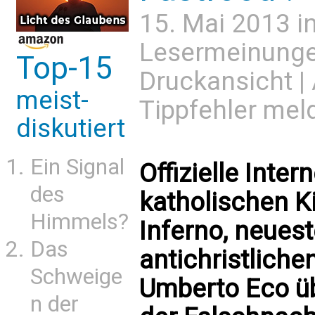
15. Mai 2013 i
Lesermeinung
Top-15
Druckansicht
|
meist-
Tippfehler mel
diskutiert
Ein Signal
Offizielle Inte
des
katholischen Ki
Himmels?
Inferno, neue
Das
antichristliche
Schweige
Umberto Eco übe
n der