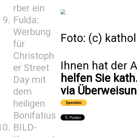
rber ein
Fulda:
Werbung
Foto: (c) kath
für
Christoph
Ihnen hat der A
er Street
helfen Sie kath
Day mit
via Überweisun
dem
heiligen
Bonifatius
BILD-