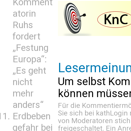
Komment
atorin
Ruhs
fordert
„Festung
Europa“:
Lesermeinu
„Es geht
Um selbst Kom
nicht
können müssen 
mehr
anders“
Für die Kommentiermög
Sie sich bei
kathLogin 
Erdbeben
von Moderatoren stich
gefahr bei
freigeschaltet. Ein Anr