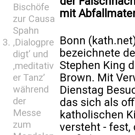
der Falschnach
Bischöfe
mit Abfallmater
zur Causa
Spahn
Bonn (kath.net)
‚Dialogpre
bezeichnete de
digt‘ und
Stephen King 
‚meditativ
Brown. Mit Ver
er Tanz’
Dienstag Besuc
während
der
das sich als off
Messe
katholischen K
zum
versteht - fest