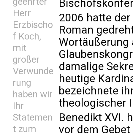
geehrter
Bischofskonfe
Herr
2006 hatte der
Erzbischo
Roman gedrehte
f Koch,
Wortäußerung 
mit
Glaubenskongre
großer
damalige Sekre
Verwunde
heutige Kardin
rung
bezeichnete ihn
haben wir
theologischer I
Ihr
Benedikt XVI. h
Statemen
vor dem Gebet 
t zum