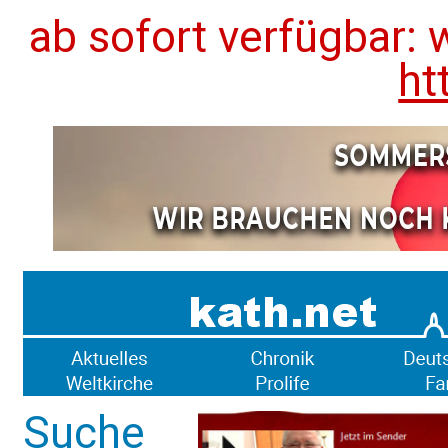
ab sofort verfügbar: 
ht
Suche