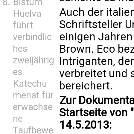
Bistum
Auch der itali
Huelva
Schriftsteller 
führt
einigen Jahren
verbindlic
Brown. Eco bez
hes
Intriganten, d
zweijährig
es
verbreitet und 
Katechu
bereichert.
menat für
Zur Dokumentat
erwachse
Startseite von 
ne
14.5.2013:
Taufbewe