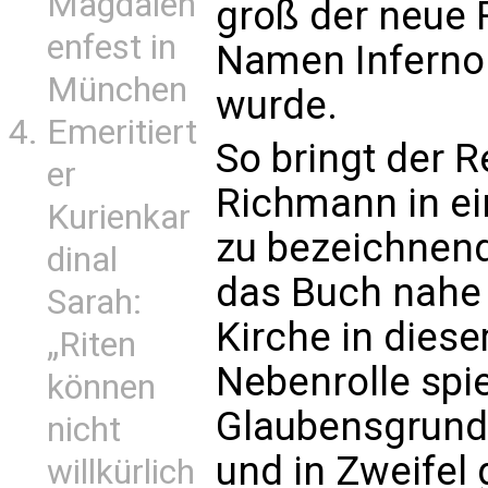
Magdalen
groß der neue
enfest in
Namen Inferno
München
wurde.
Emeritiert
So bringt der 
er
Richmann in ein
Kurienkar
zu bezeichnen
dinal
das Buch nahe 
Sarah:
Kirche in diesem
„Riten
Nebenrolle spi
können
Glaubensgrunds
nicht
und in Zweifel
willkürlich