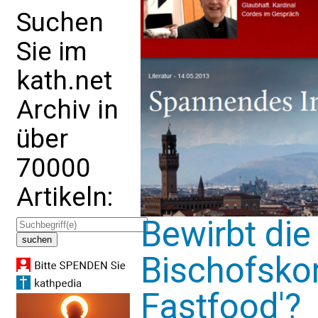
Suchen
Sie im
kath.net
Archiv in
über
70000
Artikeln:
Bewirbt di
Bischofskon
Fastfood'?