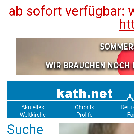
ab sofort verfügbar: 
ht
Suche