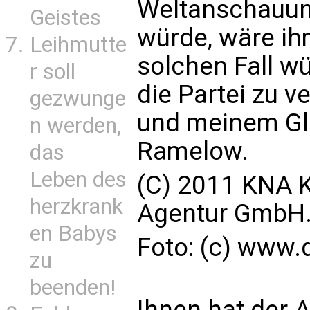
Weltanschauun
Geistes
würde, wäre ih
Leihmutte
solchen Fall wü
r soll
die Partei zu v
gezwunge
und meinem Gla
n werden,
Ramelow.
das
Leben des
(C) 2011 KNA K
herzkrank
Agentur GmbH. 
en Babys
Foto: (c) www.d
zu
beenden!
Ihnen hat der A