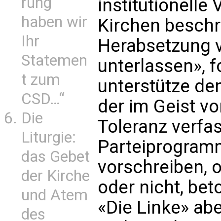
rung
institutionelle
haben wir
Kirchen beschr
Ihr
Herabsetzung v
Statemen
unterlassen», 
t zum
unterstütze den
CSD…“
der im Geist vo
Die
Toleranz verfa
Liturgie:
Parteiprogramm
das Gebet
vorschreiben, o
der Kirche
oder nicht, be
und Atem
«Die Linke» abe
des