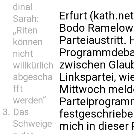
dinal
Erfurt (kath.ne
Sarah:
Bodo Ramelow 
„Riten
Parteiaustritt. 
können
Programmdebat
nicht
zwischen Glau
willkürlich
Linkspartei, w
abgescha
Mittwoch melde
fft
werden“
Parteiprogramm
Das
festgeschriebe
Schweige
mich in dieser 