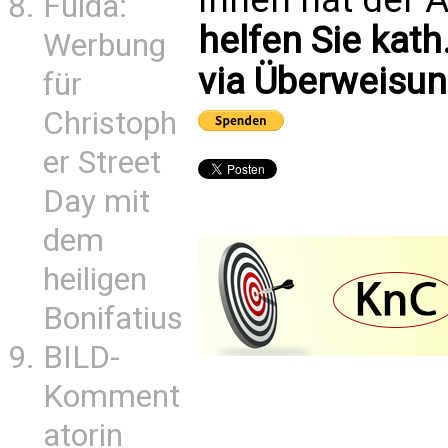
Fulda:
helfen Sie kath
Werbung
via Überweisun
für
Christoph
er Street
Day mit
dem
heiligen
Bonifatius
BILD-
Komment
atorin