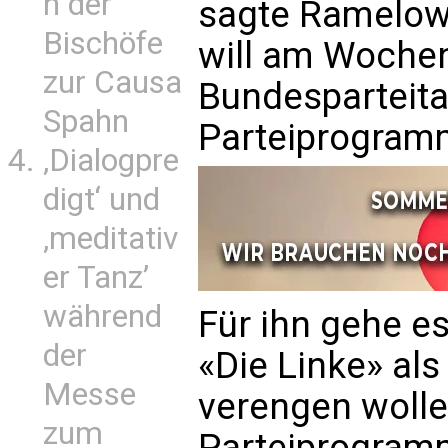
n der
sagte Ramelow
Bischöfe
will am Woche
zur Causa
Bundesparteitag
Spahn
Parteiprogram
‚Dialogpre
digt‘ und
‚meditativ
er Tanz’
während
Für ihn gehe es
der
«Die Linke» al
Messe
verengen wolle
zum
Parteiprogramm