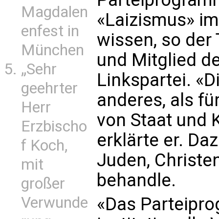
Magdalen
«Laizismus» im
enfest in
wissen, so der
München
und Mitglied d
„Sehr
Linkspartei. «D
geehrter
anderes, als fü
Herr
von Staat und K
Erzbischo
erklärte er. Da
f Koch,
Juden, Christe
mit
behandle.
großer
«Das Parteipro
Verwunde