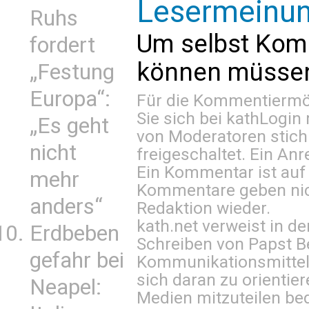
Lesermeinu
Ruhs
Um selbst Kom
fordert
können müssen 
„Festung
Europa“:
Für die Kommentiermög
Sie sich bei
kathLogin 
„Es geht
von Moderatoren stich
nicht
freigeschaltet. Ein Anr
Ein Kommentar ist auf
mehr
Kommentare geben nic
anders“
Redaktion wieder.
kath.net verweist in
Erdbeben
Schreiben von Papst B
gefahr bei
Kommunikationsmittel 
sich daran zu orientie
Neapel:
Medien mitzuteilen be