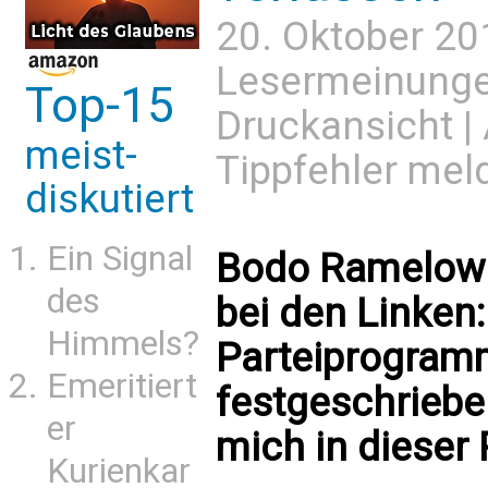
20. Oktober 20
Lesermeinung
Top-15
Druckansicht
|
meist-
Tippfehler mel
diskutiert
Ein Signal
Bodo Ramelow
des
bei den Linken:
Himmels?
Parteiprogramm
Emeritiert
festgeschriebe
er
mich in dieser 
Kurienkar